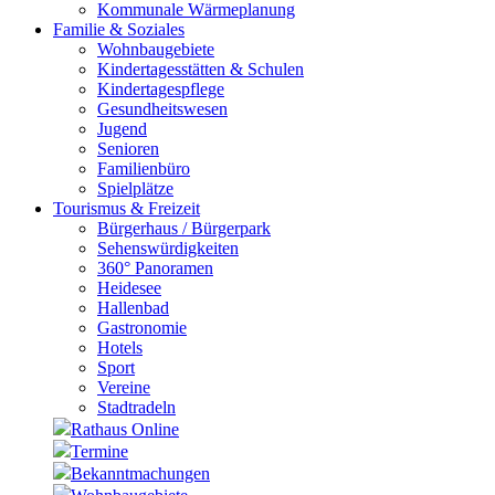
Kommunale Wärmeplanung
Familie & Soziales
Wohnbaugebiete
Kindertagesstätten & Schulen
Kindertagespflege
Gesundheitswesen
Jugend
Senioren
Familienbüro
Spielplätze
Tourismus & Freizeit
Bürgerhaus / Bürgerpark
Sehenswürdigkeiten
360° Panoramen
Heidesee
Hallenbad
Gastronomie
Hotels
Sport
Vereine
Stadtradeln
Rathaus Online
Termine
Bekanntmachungen