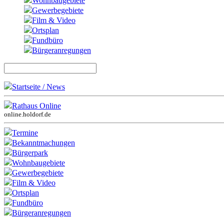
Wohnbaugebiete
Gewerbegebiete
Film & Video
Ortsplan
Fundbüro
Bürgeranregungen
Startseite / News
Rathaus Online
online.holdorf.de
Termine
Bekanntmachungen
Bürgerpark
Wohnbaugebiete
Gewerbegebiete
Film & Video
Ortsplan
Fundbüro
Bürgeranregungen