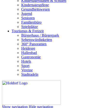
Kindertagesstätten & Schulen
Kindertagespflege
Gesundheitswesen
Jugend
Senioren
Familienbüro
Spielplätze
Tourismus & Freizeit
Bürgerhaus / Bürgerpark
Sehenswürdigkeiten
360° Panoramen
Heidesee
Hallenbad
Gastronomie
Hotels
Sport
Vereine
Stadtradeln
Show navigation
Hide navigation