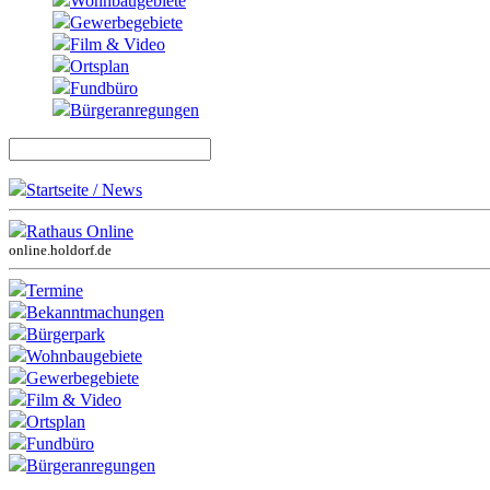
Wohnbaugebiete
Gewerbegebiete
Film & Video
Ortsplan
Fundbüro
Bürgeranregungen
Startseite / News
Rathaus Online
online.holdorf.de
Termine
Bekanntmachungen
Bürgerpark
Wohnbaugebiete
Gewerbegebiete
Film & Video
Ortsplan
Fundbüro
Bürgeranregungen