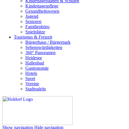
Kindertagesstätten & Schulen
Kindertagespflege
Gesundheitswesen
Jugend
Senioren
Familienbüro
Spielplätze
Tourismus & Freizeit
Bürgerhaus / Bürgerpark
Sehenswürdigkeiten
360° Panoramen
Heidesee
Hallenbad
Gastronomie
Hotels
Sport
Vereine
Stadtradeln
Show navigation
Hide navigation