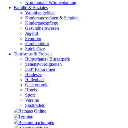
Kommunale Wärmeplanung
Familie & Soziales
Wohnbaugebiete
Kindertagesstätten & Schulen
Kindertagespflege
Gesundheitswesen
Jugend
Senioren
Familienbüro
Spielplätze
Tourismus & Freizeit
Bürgerhaus / Bürgerpark
Sehenswürdigkeiten
360° Panoramen
Heidesee
Hallenbad
Gastronomie
Hotels
Sport
Vereine
Stadtradeln
Rathaus Online
Termine
Bekanntmachungen