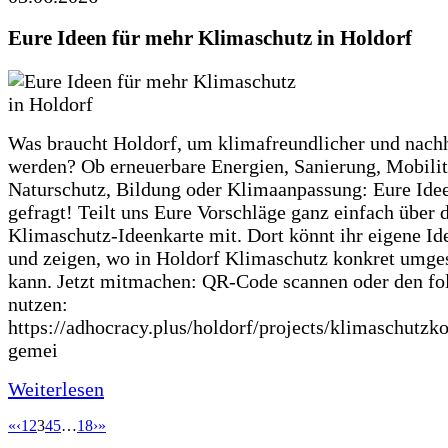
Eure Ideen für mehr Klimaschutz in Holdorf
Was braucht Holdorf, um klimafreundlicher und nachh
werden? Ob erneuerbare Energien, Sanierung, Mobilit
Naturschutz, Bildung oder Klimaanpassung: Eure Ide
gefragt! Teilt uns Eure Vorschläge ganz einfach über 
Klimaschutz-Ideenkarte mit. Dort könnt ihr eigene Id
und zeigen, wo in Holdorf Klimaschutz konkret umge
kann. Jetzt mitmachen: QR-Code scannen oder den fo
nutzen:
https://adhocracy.plus/holdorf/projects/klimaschutzk
gemei
Weiterlesen
«
‹
1
2
3
4
5
…
18
›
»