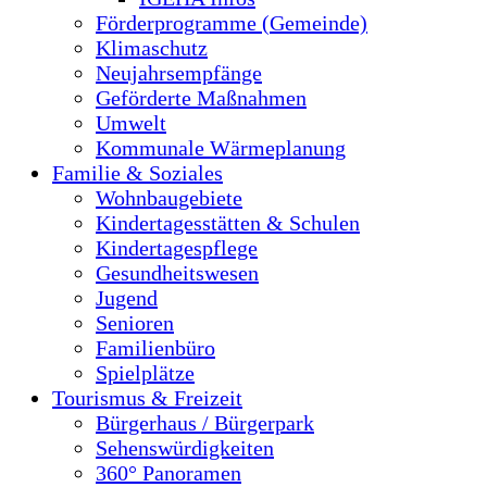
Förderprogramme (Gemeinde)
Klimaschutz
Neujahrsempfänge
Geförderte Maßnahmen
Umwelt
Kommunale Wärmeplanung
Familie & Soziales
Wohnbaugebiete
Kindertagesstätten & Schulen
Kindertagespflege
Gesundheitswesen
Jugend
Senioren
Familienbüro
Spielplätze
Tourismus & Freizeit
Bürgerhaus / Bürgerpark
Sehenswürdigkeiten
360° Panoramen