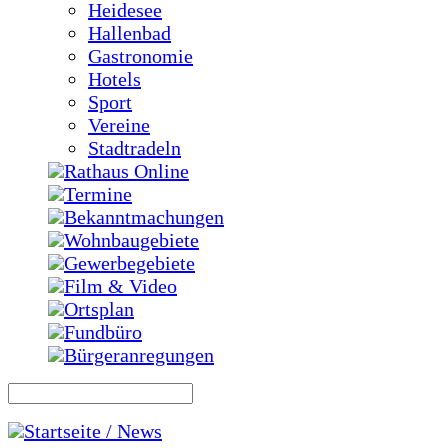
Heidesee
Hallenbad
Gastronomie
Hotels
Sport
Vereine
Stadtradeln
Rathaus Online
Termine
Bekanntmachungen
Wohnbaugebiete
Gewerbegebiete
Film & Video
Ortsplan
Fundbüro
Bürgeranregungen
Startseite / News