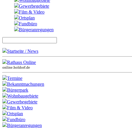
Wohnbaugebiete
Gewerbegebiete
Film & Video
Ortsplan
Fundbüro
Bürgeranregungen
Startseite / News
Rathaus Online
online.holdorf.de
Termine
Bekanntmachungen
Bürgerpark
Wohnbaugebiete
Gewerbegebiete
Film & Video
Ortsplan
Fundbüro
Bürgeranregungen