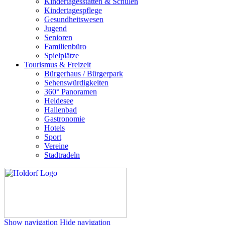
Kindertagesstätten & Schulen
Kindertagespflege
Gesundheitswesen
Jugend
Senioren
Familienbüro
Spielplätze
Tourismus & Freizeit
Bürgerhaus / Bürgerpark
Sehenswürdigkeiten
360° Panoramen
Heidesee
Hallenbad
Gastronomie
Hotels
Sport
Vereine
Stadtradeln
Show navigation
Hide navigation