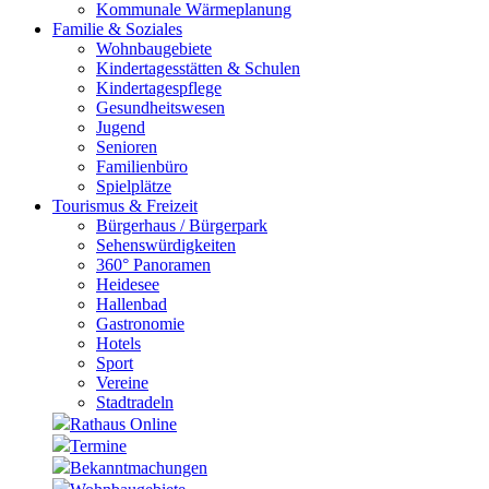
Kommunale Wärmeplanung
Familie & Soziales
Wohnbaugebiete
Kindertagesstätten & Schulen
Kindertagespflege
Gesundheitswesen
Jugend
Senioren
Familienbüro
Spielplätze
Tourismus & Freizeit
Bürgerhaus / Bürgerpark
Sehenswürdigkeiten
360° Panoramen
Heidesee
Hallenbad
Gastronomie
Hotels
Sport
Vereine
Stadtradeln
Rathaus Online
Termine
Bekanntmachungen