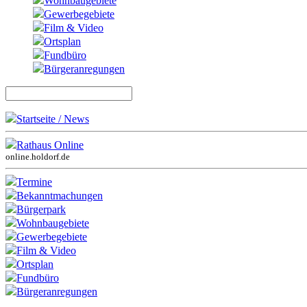
Wohnbaugebiete
Gewerbegebiete
Film & Video
Ortsplan
Fundbüro
Bürgeranregungen
Startseite / News
Rathaus Online
online.holdorf.de
Termine
Bekanntmachungen
Bürgerpark
Wohnbaugebiete
Gewerbegebiete
Film & Video
Ortsplan
Fundbüro
Bürgeranregungen