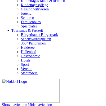
Kindertagesstätten & Schulen
Kindertagespflege
Gesundheitswesen
Jugend
Senioren
Familienbüro
Spielplätze
Tourismus & Freizeit
Bürgerhaus / Bürgerpark
Sehenswürdigkeiten
360° Panoramen
Heidesee
Hallenbad
Gastronomie
Hotels
Sport
Vereine
Stadtradeln
Show navigation
Hide navigation