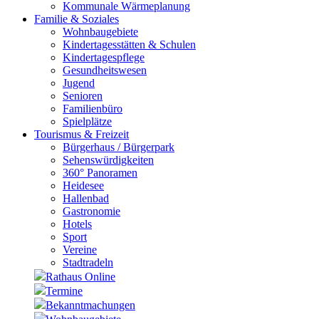
Kommunale Wärmeplanung
Familie & Soziales
Wohnbaugebiete
Kindertagesstätten & Schulen
Kindertagespflege
Gesundheitswesen
Jugend
Senioren
Familienbüro
Spielplätze
Tourismus & Freizeit
Bürgerhaus / Bürgerpark
Sehenswürdigkeiten
360° Panoramen
Heidesee
Hallenbad
Gastronomie
Hotels
Sport
Vereine
Stadtradeln
Rathaus Online
Termine
Bekanntmachungen