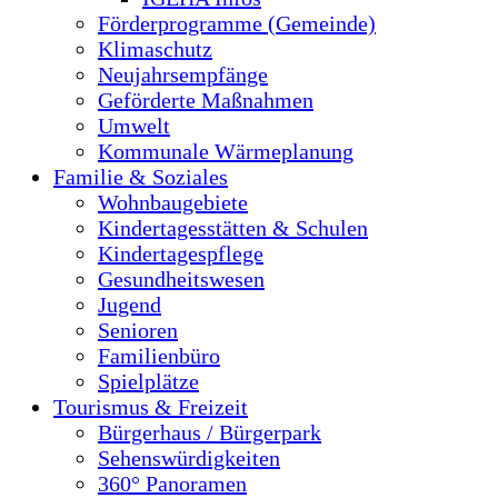
Förderprogramme (Gemeinde)
Klimaschutz
Neujahrsempfänge
Geförderte Maßnahmen
Umwelt
Kommunale Wärmeplanung
Familie & Soziales
Wohnbaugebiete
Kindertagesstätten & Schulen
Kindertagespflege
Gesundheitswesen
Jugend
Senioren
Familienbüro
Spielplätze
Tourismus & Freizeit
Bürgerhaus / Bürgerpark
Sehenswürdigkeiten
360° Panoramen