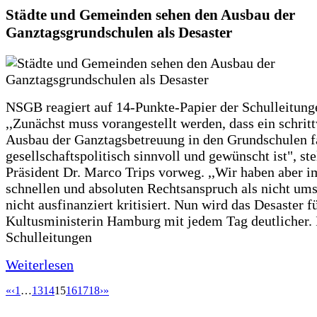
Städte und Gemeinden sehen den Ausbau der
Ganztagsgrundschulen als Desaster
NSGB reagiert auf 14-Punkte-Papier der Schulleitung
,,Zunächst muss vorangestellt werden, dass ein schrit
Ausbau der Ganztagsbetreuung in den Grundschulen f
gesellschaftspolitisch sinnvoll und gewünscht ist", st
Präsident Dr. Marco Trips vorweg. ,,Wir haben aber 
schnellen und absoluten Rechtsanspruch als nicht um
nicht ausfinanziert kritisiert. Nun wird das Desaster f
Kultusministerin Hamburg mit jedem Tag deutlicher. 
Schulleitungen
Weiterlesen
«
‹
1
…
13
14
15
16
17
18
›
»