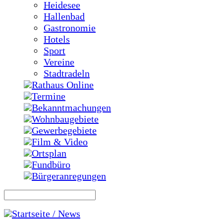
Heidesee
Hallenbad
Gastronomie
Hotels
Sport
Vereine
Stadtradeln
Rathaus Online
Termine
Bekanntmachungen
Wohnbaugebiete
Gewerbegebiete
Film & Video
Ortsplan
Fundbüro
Bürgeranregungen
Startseite / News