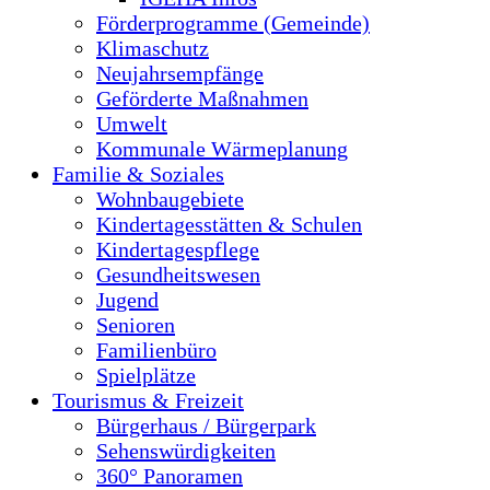
Förderprogramme (Gemeinde)
Klimaschutz
Neujahrsempfänge
Geförderte Maßnahmen
Umwelt
Kommunale Wärmeplanung
Familie & Soziales
Wohnbaugebiete
Kindertagesstätten & Schulen
Kindertagespflege
Gesundheitswesen
Jugend
Senioren
Familienbüro
Spielplätze
Tourismus & Freizeit
Bürgerhaus / Bürgerpark
Sehenswürdigkeiten
360° Panoramen