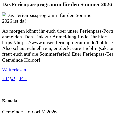
Das Ferienpassprogramm für den Sommer 2026 i
Ab morgen könnt ihr euch über unser Ferienpass-Porta
anmelden. Den Link zur Anmeldung findet ihr hier:
https://https://www.unser-ferienprogramm.de/holdorf
Also schaut schnell rein, entdeckt eure Lieblingsakti
freut euch auf die Sommerferien! Euer Ferienpass-Te
Gemeinde Holdorf
Weiterlesen
«
‹
1
2
3
4
5
…
19
›
»
Kontakt
Gemeinde Holdorf ©
2026