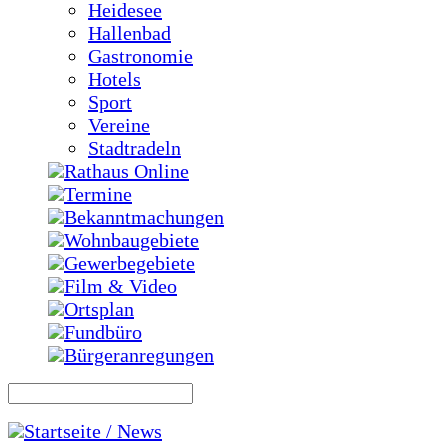
Heidesee
Hallenbad
Gastronomie
Hotels
Sport
Vereine
Stadtradeln
Rathaus Online
Termine
Bekanntmachungen
Wohnbaugebiete
Gewerbegebiete
Film & Video
Ortsplan
Fundbüro
Bürgeranregungen
Startseite / News