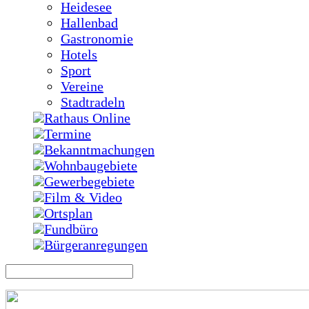
Heidesee
Hallenbad
Gastronomie
Hotels
Sport
Vereine
Stadtradeln
Rathaus Online
Termine
Bekanntmachungen
Wohnbaugebiete
Gewerbegebiete
Film & Video
Ortsplan
Fundbüro
Bürgeranregungen