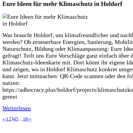
Eure Ideen für mehr Klimaschutz in Holdorf
Was braucht Holdorf, um klimafreundlicher und nachh
werden? Ob erneuerbare Energien, Sanierung, Mobilit
Naturschutz, Bildung oder Klimaanpassung: Eure Ide
gefragt! Teilt uns Eure Vorschläge ganz einfach über 
Klimaschutz-Ideenkarte mit. Dort könnt ihr eigene Id
und zeigen, wo in Holdorf Klimaschutz konkret umge
kann. Jetzt mitmachen: QR-Code scannen oder den fo
nutzen:
https://adhocracy.plus/holdorf/projects/klimaschutzk
gemei
Weiterlesen
«
‹
1
2
3
4
5
…
18
›
»