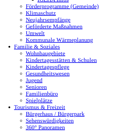
Förderprogramme (Gemeinde)
Klimaschutz
Neujahrsempfänge
Geförderte Maßnahmen
Umwelt
Kommunale Wärmeplanung
Familie & Soziales
Wohnbaugebiete
Kindertagesstätten & Schulen
Kindertagespflege
Gesundheitswesen
Jugend
Senioren
Familienbüro
Spielplätze
Tourismus & Freizeit
Bürgerhaus / Bürgerpark
Sehenswürdigkeiten
360° Panoramen