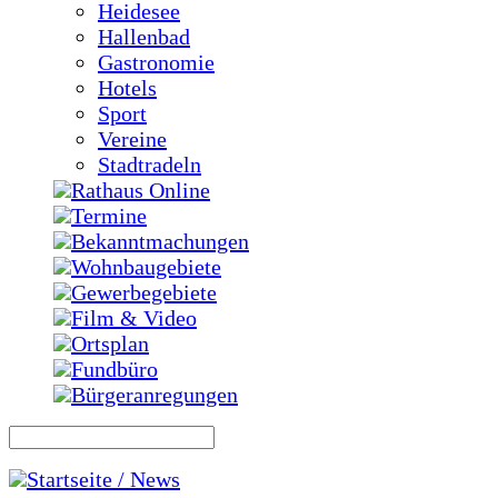
Heidesee
Hallenbad
Gastronomie
Hotels
Sport
Vereine
Stadtradeln
Rathaus Online
Termine
Bekanntmachungen
Wohnbaugebiete
Gewerbegebiete
Film & Video
Ortsplan
Fundbüro
Bürgeranregungen
Startseite / News