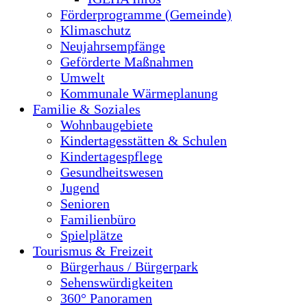
Förderprogramme (Gemeinde)
Klimaschutz
Neujahrsempfänge
Geförderte Maßnahmen
Umwelt
Kommunale Wärmeplanung
Familie & Soziales
Wohnbaugebiete
Kindertagesstätten & Schulen
Kindertagespflege
Gesundheitswesen
Jugend
Senioren
Familienbüro
Spielplätze
Tourismus & Freizeit
Bürgerhaus / Bürgerpark
Sehenswürdigkeiten
360° Panoramen