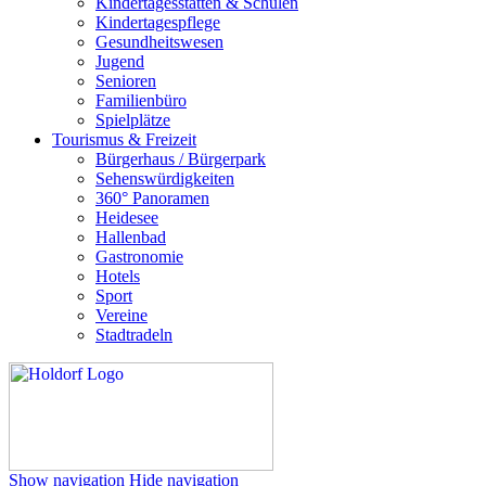
Kindertagesstätten & Schulen
Kindertagespflege
Gesundheitswesen
Jugend
Senioren
Familienbüro
Spielplätze
Tourismus & Freizeit
Bürgerhaus / Bürgerpark
Sehenswürdigkeiten
360° Panoramen
Heidesee
Hallenbad
Gastronomie
Hotels
Sport
Vereine
Stadtradeln
Show navigation
Hide navigation