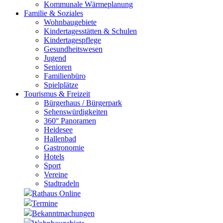
Kommunale Wärmeplanung
Familie & Soziales
Wohnbaugebiete
Kindertagesstätten & Schulen
Kindertagespflege
Gesundheitswesen
Jugend
Senioren
Familienbüro
Spielplätze
Tourismus & Freizeit
Bürgerhaus / Bürgerpark
Sehenswürdigkeiten
360° Panoramen
Heidesee
Hallenbad
Gastronomie
Hotels
Sport
Vereine
Stadtradeln
Rathaus Online
Termine
Bekanntmachungen