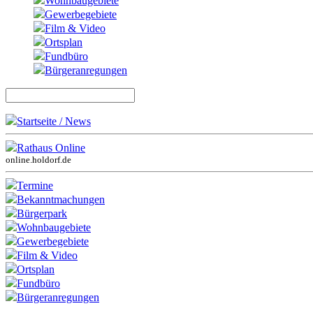
Wohnbaugebiete
Gewerbegebiete
Film & Video
Ortsplan
Fundbüro
Bürgeranregungen
Startseite / News
Rathaus Online
online.holdorf.de
Termine
Bekanntmachungen
Bürgerpark
Wohnbaugebiete
Gewerbegebiete
Film & Video
Ortsplan
Fundbüro
Bürgeranregungen