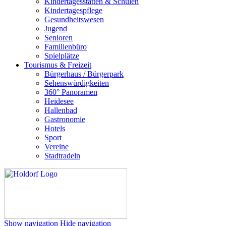
Kindertagesstätten & Schulen
Kindertagespflege
Gesundheitswesen
Jugend
Senioren
Familienbüro
Spielplätze
Tourismus & Freizeit
Bürgerhaus / Bürgerpark
Sehenswürdigkeiten
360° Panoramen
Heidesee
Hallenbad
Gastronomie
Hotels
Sport
Vereine
Stadtradeln
Show navigation
Hide navigation