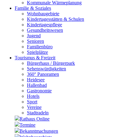
Kommunale Wärmeplanung
Familie & Soziales
Wohnbaugebiete
Kindertagesstätten & Schulen
Kindertagespflege
Gesundheitswesen
Jugend
Senioren
Familienbüro
Spielplätze
Tourismus & Freizeit
Bürgerhaus / Bürgerpark
Sehenswürdigkeiten
360° Panoramen
Heidesee
Hallenbad
Gastronomie
Hotels
Sport
Vereine
Stadtradeln
Rathaus Online
Termine
Bekanntmachungen