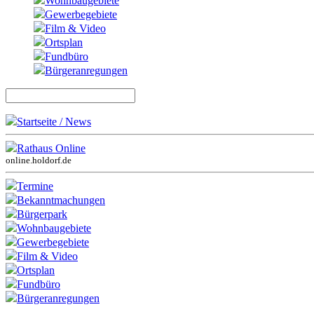
Wohnbaugebiete
Gewerbegebiete
Film & Video
Ortsplan
Fundbüro
Bürgeranregungen
Startseite / News
Rathaus Online
online.holdorf.de
Termine
Bekanntmachungen
Bürgerpark
Wohnbaugebiete
Gewerbegebiete
Film & Video
Ortsplan
Fundbüro
Bürgeranregungen