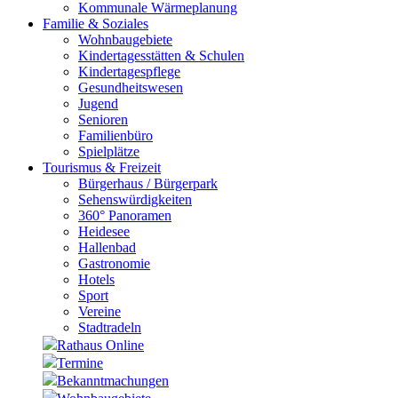
Kommunale Wärmeplanung
Familie & Soziales
Wohnbaugebiete
Kindertagesstätten & Schulen
Kindertagespflege
Gesundheitswesen
Jugend
Senioren
Familienbüro
Spielplätze
Tourismus & Freizeit
Bürgerhaus / Bürgerpark
Sehenswürdigkeiten
360° Panoramen
Heidesee
Hallenbad
Gastronomie
Hotels
Sport
Vereine
Stadtradeln
Rathaus Online
Termine
Bekanntmachungen