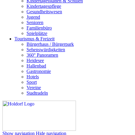
Kindertagesstätten & Schulen
Kindertagespflege
Gesundheitswesen
Jugend
Senioren
Familienbüro
Spielplätze
Tourismus & Freizeit
Bürgerhaus / Bürgerpark
Sehenswürdigkeiten
360° Panoramen
Heidesee
Hallenbad
Gastronomie
Hotels
Sport
Vereine
Stadtradeln
Show navigation
Hide navigation