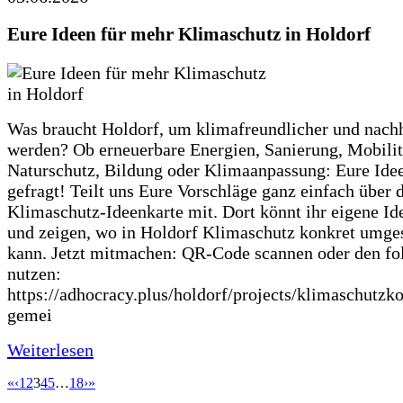
Eure Ideen für mehr Klimaschutz in Holdorf
Was braucht Holdorf, um klimafreundlicher und nachh
werden? Ob erneuerbare Energien, Sanierung, Mobilit
Naturschutz, Bildung oder Klimaanpassung: Eure Ide
gefragt! Teilt uns Eure Vorschläge ganz einfach über 
Klimaschutz-Ideenkarte mit. Dort könnt ihr eigene Id
und zeigen, wo in Holdorf Klimaschutz konkret umge
kann. Jetzt mitmachen: QR-Code scannen oder den fo
nutzen:
https://adhocracy.plus/holdorf/projects/klimaschutzk
gemei
Weiterlesen
«
‹
1
2
3
4
5
…
18
›
»