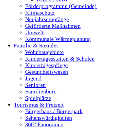
Förderprogramme (Gemeinde)
Klimaschutz
Neujahrsempfänge
Geförderte Maßnahmen
Umwelt
Kommunale Wärmeplanung
Familie & Soziales
Wohnbaugebiete
Kindertagesstätten & Schulen
Kindertagespflege
Gesundheitswesen
Jugend
Senioren
Familienbüro
Spielplätze
Tourismus & Freizeit
Bürgerhaus / Bürgerpark
Sehenswürdigkeiten
360° Panoramen