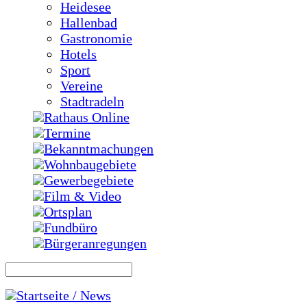
Heidesee
Hallenbad
Gastronomie
Hotels
Sport
Vereine
Stadtradeln
Rathaus Online
Termine
Bekanntmachungen
Wohnbaugebiete
Gewerbegebiete
Film & Video
Ortsplan
Fundbüro
Bürgeranregungen
Startseite / News