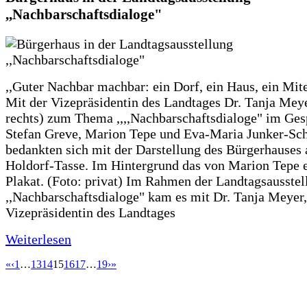
,,Nachbarschaftsdialoge"
,,Guter Nachbar machbar: ein Dorf, ein Haus, ein Mit
Mit der Vizepräsidentin des Landtages Dr. Tanja Meye
rechts) zum Thema ,,,,Nachbarschaftsdialoge" im Ges
Stefan Greve, Marion Tepe und Eva-Maria Junker-Sc
bedankten sich mit der Darstellung des Bürgerhauses 
Holdorf-Tasse. Im Hintergrund das von Marion Tepe e
Plakat. (Foto: privat) Im Rahmen der Landtagsausstel
,,Nachbarschaftsdialoge" kam es mit Dr. Tanja Meyer,
Vizepräsidentin des Landtages
Weiterlesen
«
‹
1
…
13
14
15
16
17
…
19
›
»