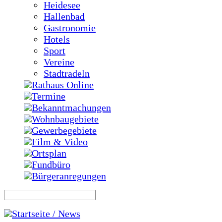
Heidesee
Hallenbad
Gastronomie
Hotels
Sport
Vereine
Stadtradeln
Rathaus Online
Termine
Bekanntmachungen
Wohnbaugebiete
Gewerbegebiete
Film & Video
Ortsplan
Fundbüro
Bürgeranregungen
Startseite / News