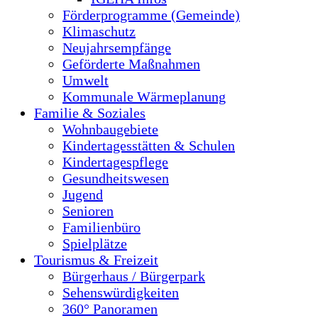
Förderprogramme (Gemeinde)
Klimaschutz
Neujahrsempfänge
Geförderte Maßnahmen
Umwelt
Kommunale Wärmeplanung
Familie & Soziales
Wohnbaugebiete
Kindertagesstätten & Schulen
Kindertagespflege
Gesundheitswesen
Jugend
Senioren
Familienbüro
Spielplätze
Tourismus & Freizeit
Bürgerhaus / Bürgerpark
Sehenswürdigkeiten
360° Panoramen