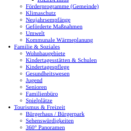
Förderprogramme (Gemeinde)
Klimaschutz
Neujahrsempfänge
Geförderte Maßnahmen
Umwelt
Kommunale Wärmeplanung
Familie & Soziales
Wohnbaugebiete
Kindertagesstätten & Schulen
Kindertagespflege
Gesundheitswesen
Jugend
Senioren
Familienbüro
Spielplätze
Tourismus & Freizeit
Bürgerhaus / Bürgerpark
Sehenswürdigkeiten
360° Panoramen