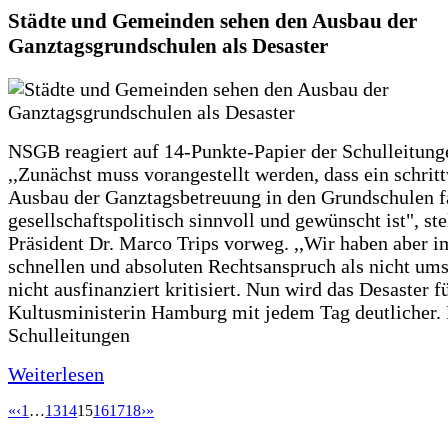
Städte und Gemeinden sehen den Ausbau der
Ganztagsgrundschulen als Desaster
NSGB reagiert auf 14-Punkte-Papier der Schulleitung
,,Zunächst muss vorangestellt werden, dass ein schrit
Ausbau der Ganztagsbetreuung in den Grundschulen f
gesellschaftspolitisch sinnvoll und gewünscht ist", st
Präsident Dr. Marco Trips vorweg. ,,Wir haben aber 
schnellen und absoluten Rechtsanspruch als nicht um
nicht ausfinanziert kritisiert. Nun wird das Desaster f
Kultusministerin Hamburg mit jedem Tag deutlicher. 
Schulleitungen
Weiterlesen
«
‹
1
…
13
14
15
16
17
18
›
»