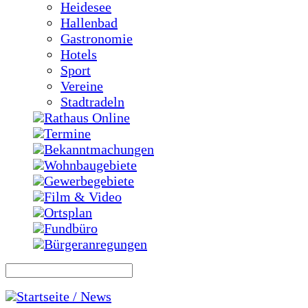
Heidesee
Hallenbad
Gastronomie
Hotels
Sport
Vereine
Stadtradeln
Rathaus Online
Termine
Bekanntmachungen
Wohnbaugebiete
Gewerbegebiete
Film & Video
Ortsplan
Fundbüro
Bürgeranregungen
Startseite / News