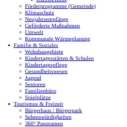
Förderprogramme (Gemeinde)
Klimaschutz
Neujahrsempfänge
Geförderte Maßnahmen
Umwelt
Kommunale Wärmeplanung
Familie & Soziales
Wohnbaugebiete
Kindertagesstätten & Schulen
Kindertagespflege
Gesundheitswesen
Jugend
Senioren
Familienbüro
Spielplätze
Tourismus & Freizeit
Bürgerhaus / Bürgerpark
Sehenswürdigkeiten
360° Panoramen