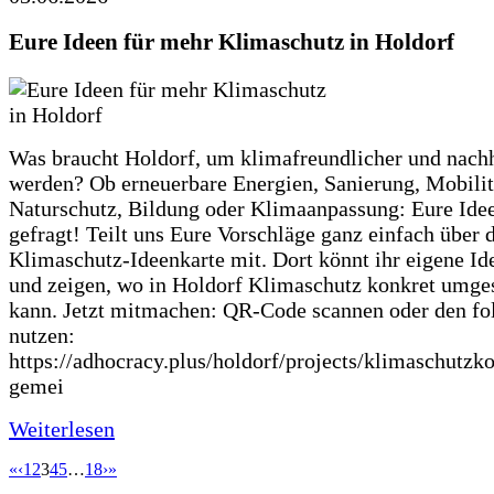
Eure Ideen für mehr Klimaschutz in Holdorf
Was braucht Holdorf, um klimafreundlicher und nachh
werden? Ob erneuerbare Energien, Sanierung, Mobilit
Naturschutz, Bildung oder Klimaanpassung: Eure Ide
gefragt! Teilt uns Eure Vorschläge ganz einfach über 
Klimaschutz-Ideenkarte mit. Dort könnt ihr eigene Id
und zeigen, wo in Holdorf Klimaschutz konkret umge
kann. Jetzt mitmachen: QR-Code scannen oder den fo
nutzen:
https://adhocracy.plus/holdorf/projects/klimaschutzk
gemei
Weiterlesen
«
‹
1
2
3
4
5
…
18
›
»