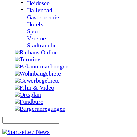
Heidesee
Hallenbad
Gastronomie
Hotels
Sport
Vereine
Stadtradeln
Rathaus Online
Termine
Bekanntmachungen
Wohnbaugebiete
Gewerbegebiete
Film & Video
Ortsplan
Fundbüro
Bürgeranregungen
Startseite / News