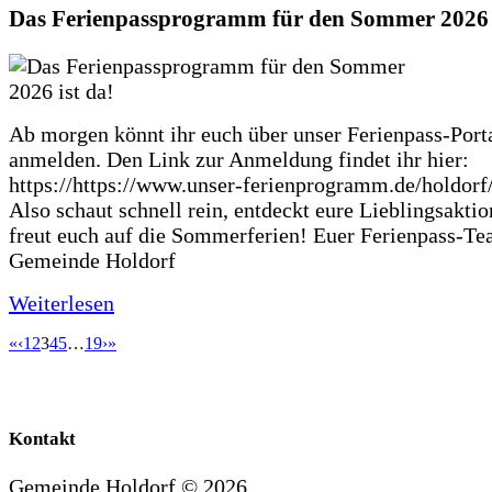
Das Ferienpassprogramm für den Sommer 2026 i
Ab morgen könnt ihr euch über unser Ferienpass-Porta
anmelden. Den Link zur Anmeldung findet ihr hier:
https://https://www.unser-ferienprogramm.de/holdorf
Also schaut schnell rein, entdeckt eure Lieblingsakti
freut euch auf die Sommerferien! Euer Ferienpass-Te
Gemeinde Holdorf
Weiterlesen
«
‹
1
2
3
4
5
…
19
›
»
Kontakt
Gemeinde Holdorf ©
2026