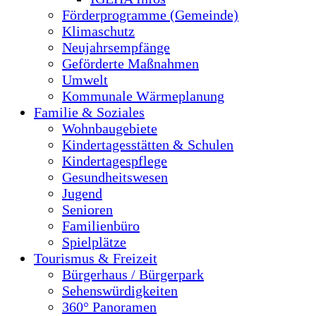
Förderprogramme (Gemeinde)
Klimaschutz
Neujahrsempfänge
Geförderte Maßnahmen
Umwelt
Kommunale Wärmeplanung
Familie & Soziales
Wohnbaugebiete
Kindertagesstätten & Schulen
Kindertagespflege
Gesundheitswesen
Jugend
Senioren
Familienbüro
Spielplätze
Tourismus & Freizeit
Bürgerhaus / Bürgerpark
Sehenswürdigkeiten
360° Panoramen