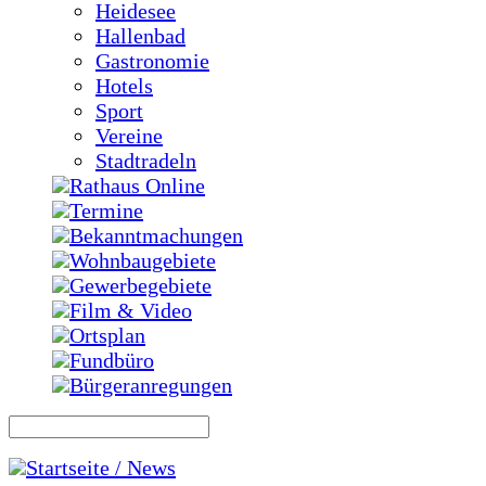
Heidesee
Hallenbad
Gastronomie
Hotels
Sport
Vereine
Stadtradeln
Rathaus Online
Termine
Bekanntmachungen
Wohnbaugebiete
Gewerbegebiete
Film & Video
Ortsplan
Fundbüro
Bürgeranregungen
Startseite / News