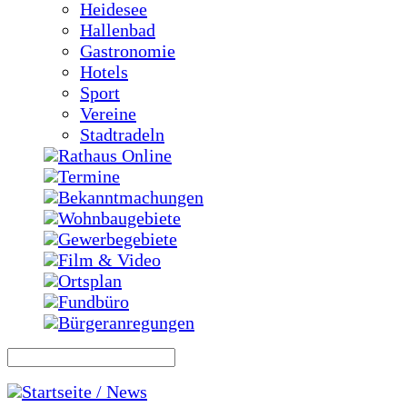
Heidesee
Hallenbad
Gastronomie
Hotels
Sport
Vereine
Stadtradeln
Rathaus Online
Termine
Bekanntmachungen
Wohnbaugebiete
Gewerbegebiete
Film & Video
Ortsplan
Fundbüro
Bürgeranregungen
Startseite / News