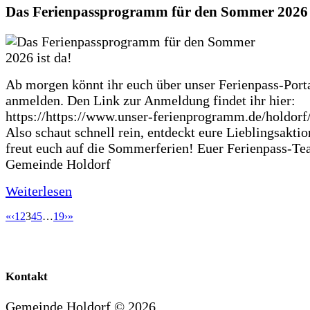
Das Ferienpassprogramm für den Sommer 2026 i
Ab morgen könnt ihr euch über unser Ferienpass-Porta
anmelden. Den Link zur Anmeldung findet ihr hier:
https://https://www.unser-ferienprogramm.de/holdorf
Also schaut schnell rein, entdeckt eure Lieblingsakti
freut euch auf die Sommerferien! Euer Ferienpass-Te
Gemeinde Holdorf
Weiterlesen
«
‹
1
2
3
4
5
…
19
›
»
Kontakt
Gemeinde Holdorf ©
2026