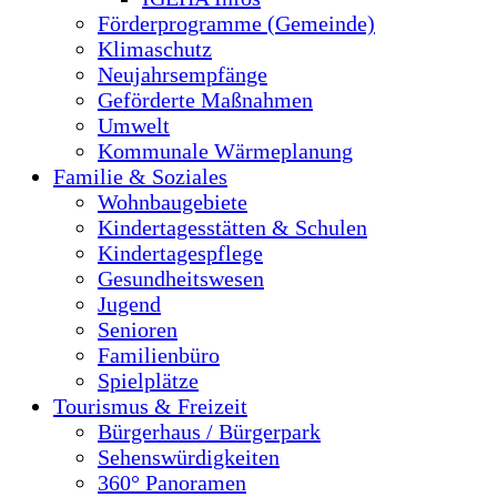
Förderprogramme (Gemeinde)
Klimaschutz
Neujahrsempfänge
Geförderte Maßnahmen
Umwelt
Kommunale Wärmeplanung
Familie & Soziales
Wohnbaugebiete
Kindertagesstätten & Schulen
Kindertagespflege
Gesundheitswesen
Jugend
Senioren
Familienbüro
Spielplätze
Tourismus & Freizeit
Bürgerhaus / Bürgerpark
Sehenswürdigkeiten
360° Panoramen