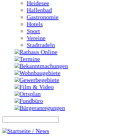
Heidesee
Hallenbad
Gastronomie
Hotels
Sport
Vereine
Stadtradeln
Rathaus Online
Termine
Bekanntmachungen
Wohnbaugebiete
Gewerbegebiete
Film & Video
Ortsplan
Fundbüro
Bürgeranregungen
Startseite / News