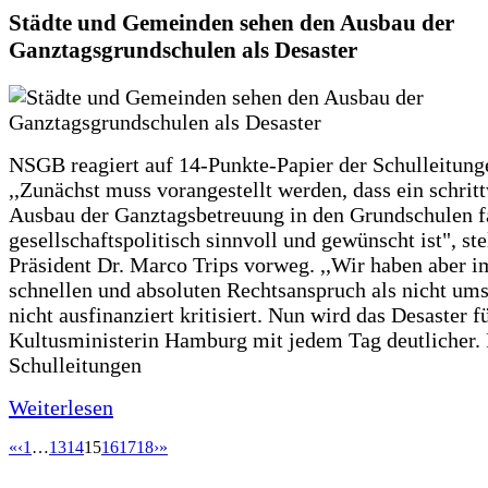
Städte und Gemeinden sehen den Ausbau der
Ganztagsgrundschulen als Desaster
NSGB reagiert auf 14-Punkte-Papier der Schulleitung
,,Zunächst muss vorangestellt werden, dass ein schrit
Ausbau der Ganztagsbetreuung in den Grundschulen f
gesellschaftspolitisch sinnvoll und gewünscht ist", st
Präsident Dr. Marco Trips vorweg. ,,Wir haben aber 
schnellen und absoluten Rechtsanspruch als nicht um
nicht ausfinanziert kritisiert. Nun wird das Desaster f
Kultusministerin Hamburg mit jedem Tag deutlicher. 
Schulleitungen
Weiterlesen
«
‹
1
…
13
14
15
16
17
18
›
»