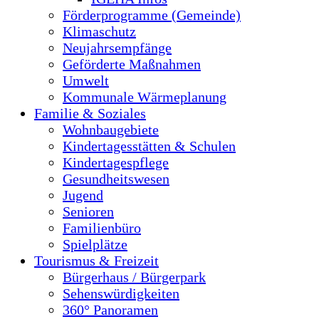
Förderprogramme (Gemeinde)
Klimaschutz
Neujahrsempfänge
Geförderte Maßnahmen
Umwelt
Kommunale Wärmeplanung
Familie & Soziales
Wohnbaugebiete
Kindertagesstätten & Schulen
Kindertagespflege
Gesundheitswesen
Jugend
Senioren
Familienbüro
Spielplätze
Tourismus & Freizeit
Bürgerhaus / Bürgerpark
Sehenswürdigkeiten
360° Panoramen