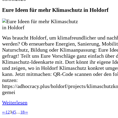
Eure Ideen für mehr Klimaschutz in Holdorf
Was braucht Holdorf, um klimafreundlicher und nachh
werden? Ob erneuerbare Energien, Sanierung, Mobilit
Naturschutz, Bildung oder Klimaanpassung: Eure Ide
gefragt! Teilt uns Eure Vorschläge ganz einfach über 
Klimaschutz-Ideenkarte mit. Dort könnt ihr eigene Id
und zeigen, wo in Holdorf Klimaschutz konkret umge
kann. Jetzt mitmachen: QR-Code scannen oder den fo
nutzen:
https://adhocracy.plus/holdorf/projects/klimaschutzk
gemei
Weiterlesen
«
‹
1
2
3
4
5
…
18
›
»