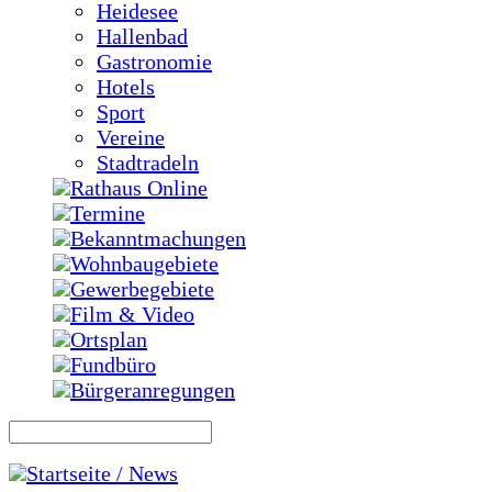
Heidesee
Hallenbad
Gastronomie
Hotels
Sport
Vereine
Stadtradeln
Rathaus Online
Termine
Bekanntmachungen
Wohnbaugebiete
Gewerbegebiete
Film & Video
Ortsplan
Fundbüro
Bürgeranregungen
Startseite / News