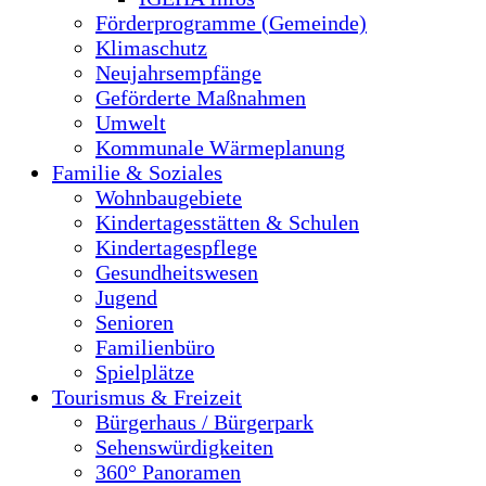
Förderprogramme (Gemeinde)
Klimaschutz
Neujahrsempfänge
Geförderte Maßnahmen
Umwelt
Kommunale Wärmeplanung
Familie & Soziales
Wohnbaugebiete
Kindertagesstätten & Schulen
Kindertagespflege
Gesundheitswesen
Jugend
Senioren
Familienbüro
Spielplätze
Tourismus & Freizeit
Bürgerhaus / Bürgerpark
Sehenswürdigkeiten
360° Panoramen