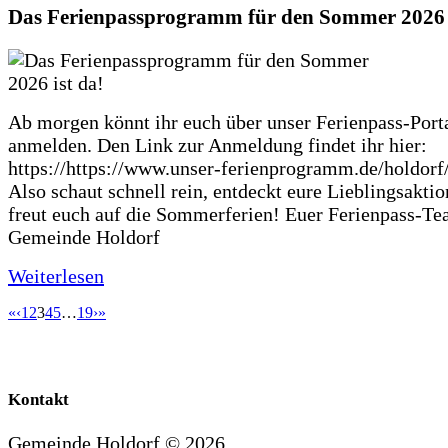
Das Ferienpassprogramm für den Sommer 2026 i
Ab morgen könnt ihr euch über unser Ferienpass-Porta
anmelden. Den Link zur Anmeldung findet ihr hier:
https://https://www.unser-ferienprogramm.de/holdorf
Also schaut schnell rein, entdeckt eure Lieblingsakti
freut euch auf die Sommerferien! Euer Ferienpass-Te
Gemeinde Holdorf
Weiterlesen
«
‹
1
2
3
4
5
…
19
›
»
Kontakt
Gemeinde Holdorf ©
2026