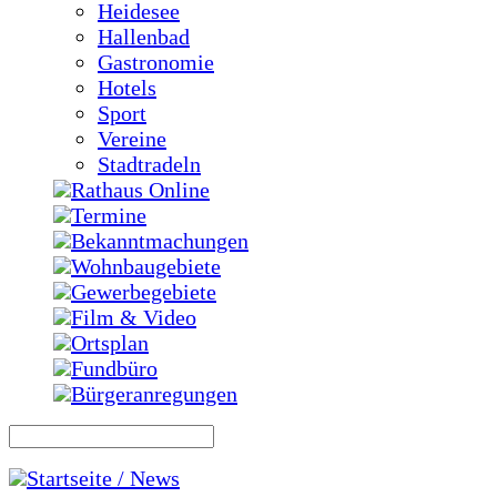
Heidesee
Hallenbad
Gastronomie
Hotels
Sport
Vereine
Stadtradeln
Rathaus Online
Termine
Bekanntmachungen
Wohnbaugebiete
Gewerbegebiete
Film & Video
Ortsplan
Fundbüro
Bürgeranregungen
Startseite / News