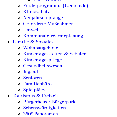
Förderprogramme (Gemeinde)
Klimaschutz
Neujahrsempfänge
Geförderte Maßnahmen
Umwelt
Kommunale Wärmeplanung
Familie & Soziales
Wohnbaugebiete
Kindertagesstätten & Schulen
Kindertagespflege
Gesundheitswesen
Jugend
Senioren
Familienbüro
Spielplätze
Tourismus & Freizeit
Bürgerhaus / Bürgerpark
Sehenswürdigkeiten
360° Panoramen