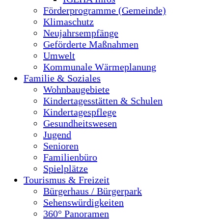
Förderprogramme (Gemeinde)
Klimaschutz
Neujahrsempfänge
Geförderte Maßnahmen
Umwelt
Kommunale Wärmeplanung
Familie & Soziales
Wohnbaugebiete
Kindertagesstätten & Schulen
Kindertagespflege
Gesundheitswesen
Jugend
Senioren
Familienbüro
Spielplätze
Tourismus & Freizeit
Bürgerhaus / Bürgerpark
Sehenswürdigkeiten
360° Panoramen