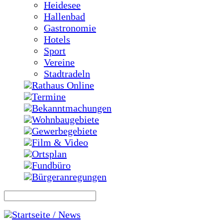
Heidesee
Hallenbad
Gastronomie
Hotels
Sport
Vereine
Stadtradeln
Rathaus Online
Termine
Bekanntmachungen
Wohnbaugebiete
Gewerbegebiete
Film & Video
Ortsplan
Fundbüro
Bürgeranregungen
Startseite / News