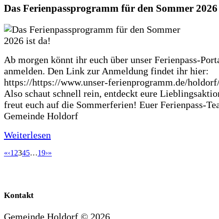
Das Ferienpassprogramm für den Sommer 2026 i
Ab morgen könnt ihr euch über unser Ferienpass-Porta
anmelden. Den Link zur Anmeldung findet ihr hier:
https://https://www.unser-ferienprogramm.de/holdorf
Also schaut schnell rein, entdeckt eure Lieblingsakti
freut euch auf die Sommerferien! Euer Ferienpass-Te
Gemeinde Holdorf
Weiterlesen
«
‹
1
2
3
4
5
…
19
›
»
Kontakt
Gemeinde Holdorf ©
2026