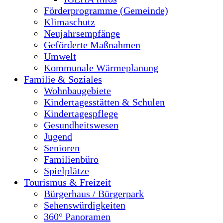
Förderprogramme (Gemeinde)
Klimaschutz
Neujahrsempfänge
Geförderte Maßnahmen
Umwelt
Kommunale Wärmeplanung
Familie & Soziales
Wohnbaugebiete
Kindertagesstätten & Schulen
Kindertagespflege
Gesundheitswesen
Jugend
Senioren
Familienbüro
Spielplätze
Tourismus & Freizeit
Bürgerhaus / Bürgerpark
Sehenswürdigkeiten
360° Panoramen