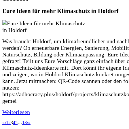
Eure Ideen für mehr Klimaschutz in Holdorf
Was braucht Holdorf, um klimafreundlicher und nachh
werden? Ob erneuerbare Energien, Sanierung, Mobilit
Naturschutz, Bildung oder Klimaanpassung: Eure Ide
gefragt! Teilt uns Eure Vorschläge ganz einfach über 
Klimaschutz-Ideenkarte mit. Dort könnt ihr eigene Id
und zeigen, wo in Holdorf Klimaschutz konkret umge
kann. Jetzt mitmachen: QR-Code scannen oder den fo
nutzen:
https://adhocracy.plus/holdorf/projects/klimaschutzk
gemei
Weiterlesen
«
‹
1
2
3
4
5
…
18
›
»