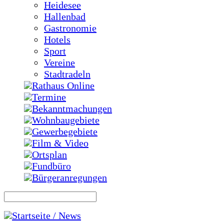
Heidesee
Hallenbad
Gastronomie
Hotels
Sport
Vereine
Stadtradeln
Rathaus Online
Termine
Bekanntmachungen
Wohnbaugebiete
Gewerbegebiete
Film & Video
Ortsplan
Fundbüro
Bürgeranregungen
Startseite / News