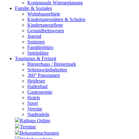
Kommunale Wärmeplanung
Familie & Soziales
Wohnbaugebiete
Kindertagesstätten & Schulen
Kindertagespflege
Gesundheitswesen
Jugend
Senioren
Familienbüro
Spielplätze
Tourismus & Freizeit
Bürgerhaus / Bürgerpark
Sehenswürdigkeiten
360° Panoramen
Heidesee
Hallenbad
Gastronomie
Hotels
Sport
Vereine
Stadtradeln
Rathaus Online
Termine
Bekanntmachungen