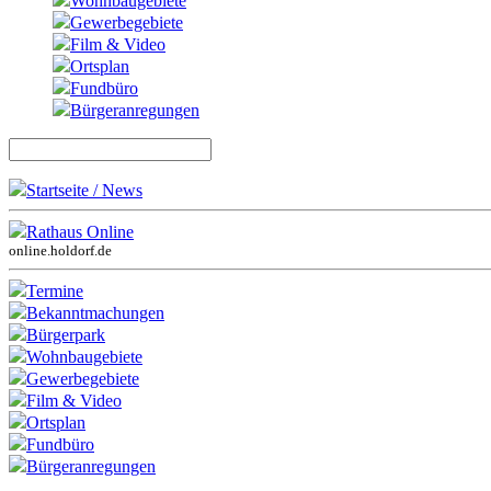
Wohnbaugebiete
Gewerbegebiete
Film & Video
Ortsplan
Fundbüro
Bürgeranregungen
Startseite / News
Rathaus Online
online.holdorf.de
Termine
Bekanntmachungen
Bürgerpark
Wohnbaugebiete
Gewerbegebiete
Film & Video
Ortsplan
Fundbüro
Bürgeranregungen