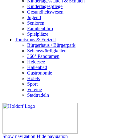
Kindertagesstätten & Schulen
Kindertagespflege
Gesundheitswesen
Jugend
Senioren
Familienbüro
Spielplätze
Tourismus & Freizeit
Bürgerhaus / Bürgerpark
Sehenswürdigkeiten
360° Panoramen
Heidesee
Hallenbad
Gastronomie
Hotels
Sport
Vereine
Stadtradeln
Show navigation
Hide navigation