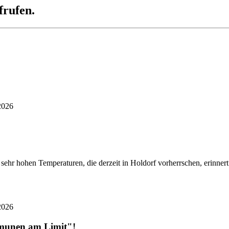
frufen.
2026
ehr hohen Temperaturen, die derzeit in Holdorf vorherrschen, erinner
2026
mmunen am Limit"!