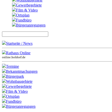
Wohnbaugebiete
Gewerbegebiete
Film & Video
Ortsplan
Fundbüro
Bürgeranregungen
Startseite / News
Rathaus Online
online.holdorf.de
Termine
Bekanntmachungen
Bürgerpark
Wohnbaugebiete
Gewerbegebiete
Film & Video
Ortsplan
Fundbüro
Bürgeranregungen