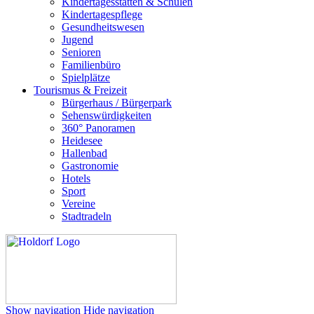
Kindertagesstätten & Schulen
Kindertagespflege
Gesundheitswesen
Jugend
Senioren
Familienbüro
Spielplätze
Tourismus & Freizeit
Bürgerhaus / Bürgerpark
Sehenswürdigkeiten
360° Panoramen
Heidesee
Hallenbad
Gastronomie
Hotels
Sport
Vereine
Stadtradeln
Show navigation
Hide navigation