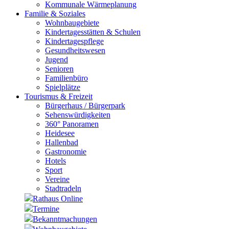
Kommunale Wärmeplanung
Familie & Soziales
Wohnbaugebiete
Kindertagesstätten & Schulen
Kindertagespflege
Gesundheitswesen
Jugend
Senioren
Familienbüro
Spielplätze
Tourismus & Freizeit
Bürgerhaus / Bürgerpark
Sehenswürdigkeiten
360° Panoramen
Heidesee
Hallenbad
Gastronomie
Hotels
Sport
Vereine
Stadtradeln
Rathaus Online
Termine
Bekanntmachungen