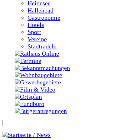
Heidesee
Hallenbad
Gastronomie
Hotels
Sport
Vereine
Stadtradeln
Rathaus Online
Termine
Bekanntmachungen
Wohnbaugebiete
Gewerbegebiete
Film & Video
Ortsplan
Fundbüro
Bürgeranregungen
Startseite / News