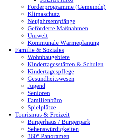
Förderprogramme (Gemeinde)
Klimaschutz
Neujahrsempfänge
Geförderte Maßnahmen
Umwelt
Kommunale Wärmeplanung
Familie & Soziales
Wohnbaugebiete
Kindertagesstätten & Schulen
Kindertagespflege
Gesundheitswesen
Jugend
Senioren
Familienbüro
Spielplätze
Tourismus & Freizeit
Bürgerhaus / Bürgerpark
Sehenswürdigkeiten
360° Panoramen