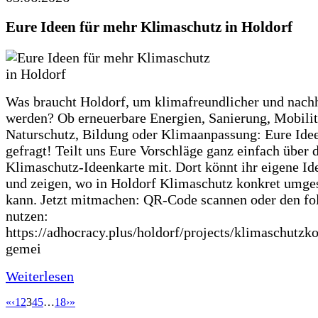
Eure Ideen für mehr Klimaschutz in Holdorf
Was braucht Holdorf, um klimafreundlicher und nachh
werden? Ob erneuerbare Energien, Sanierung, Mobilit
Naturschutz, Bildung oder Klimaanpassung: Eure Ide
gefragt! Teilt uns Eure Vorschläge ganz einfach über 
Klimaschutz-Ideenkarte mit. Dort könnt ihr eigene Id
und zeigen, wo in Holdorf Klimaschutz konkret umge
kann. Jetzt mitmachen: QR-Code scannen oder den fo
nutzen:
https://adhocracy.plus/holdorf/projects/klimaschutzk
gemei
Weiterlesen
«
‹
1
2
3
4
5
…
18
›
»