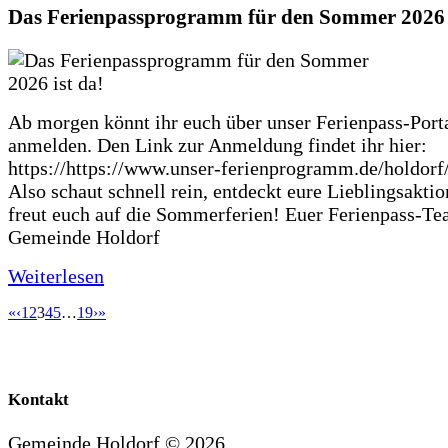
Das Ferienpassprogramm für den Sommer 2026 i
Ab morgen könnt ihr euch über unser Ferienpass-Porta
anmelden. Den Link zur Anmeldung findet ihr hier:
https://https://www.unser-ferienprogramm.de/holdorf
Also schaut schnell rein, entdeckt eure Lieblingsakti
freut euch auf die Sommerferien! Euer Ferienpass-Te
Gemeinde Holdorf
Weiterlesen
«
‹
1
2
3
4
5
…
19
›
»
Kontakt
Gemeinde Holdorf ©
2026