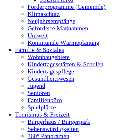
Förderprogramme (Gemeinde)
Klimaschutz
Neujahrsempfänge
Geförderte Maßnahmen
Umwelt
Kommunale Wärmeplanung
Familie & Soziales
Wohnbaugebiete
Kindertagesstätten & Schulen
Kindertagespflege
Gesundheitswesen
Jugend
Senioren
Familienbüro
Spielplätze
Tourismus & Freizeit
Bürgerhaus / Bürgerpark
Sehenswürdigkeiten
360° Panoramen