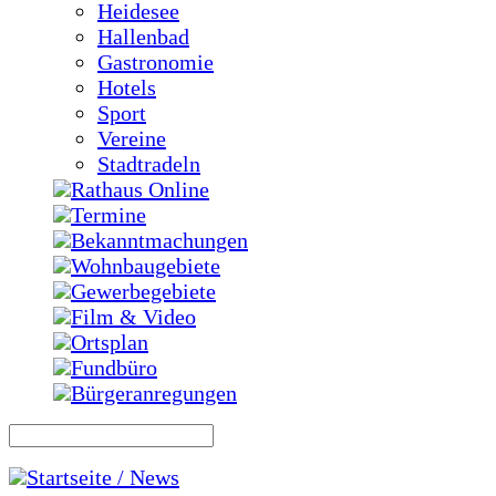
Heidesee
Hallenbad
Gastronomie
Hotels
Sport
Vereine
Stadtradeln
Rathaus Online
Termine
Bekanntmachungen
Wohnbaugebiete
Gewerbegebiete
Film & Video
Ortsplan
Fundbüro
Bürgeranregungen
Startseite / News