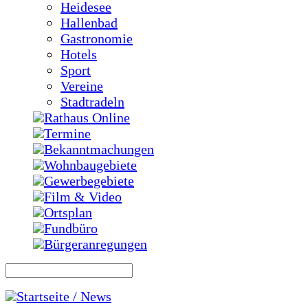
Heidesee
Hallenbad
Gastronomie
Hotels
Sport
Vereine
Stadtradeln
Rathaus Online
Termine
Bekanntmachungen
Wohnbaugebiete
Gewerbegebiete
Film & Video
Ortsplan
Fundbüro
Bürgeranregungen
Startseite / News