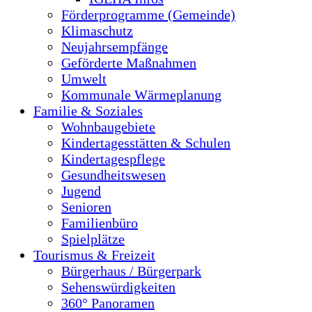
Förderprogramme (Gemeinde)
Klimaschutz
Neujahrsempfänge
Geförderte Maßnahmen
Umwelt
Kommunale Wärmeplanung
Familie & Soziales
Wohnbaugebiete
Kindertagesstätten & Schulen
Kindertagespflege
Gesundheitswesen
Jugend
Senioren
Familienbüro
Spielplätze
Tourismus & Freizeit
Bürgerhaus / Bürgerpark
Sehenswürdigkeiten
360° Panoramen