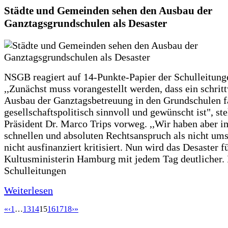
Städte und Gemeinden sehen den Ausbau der
Ganztagsgrundschulen als Desaster
NSGB reagiert auf 14-Punkte-Papier der Schulleitung
,,Zunächst muss vorangestellt werden, dass ein schrit
Ausbau der Ganztagsbetreuung in den Grundschulen f
gesellschaftspolitisch sinnvoll und gewünscht ist", st
Präsident Dr. Marco Trips vorweg. ,,Wir haben aber 
schnellen und absoluten Rechtsanspruch als nicht um
nicht ausfinanziert kritisiert. Nun wird das Desaster f
Kultusministerin Hamburg mit jedem Tag deutlicher. 
Schulleitungen
Weiterlesen
«
‹
1
…
13
14
15
16
17
18
›
»