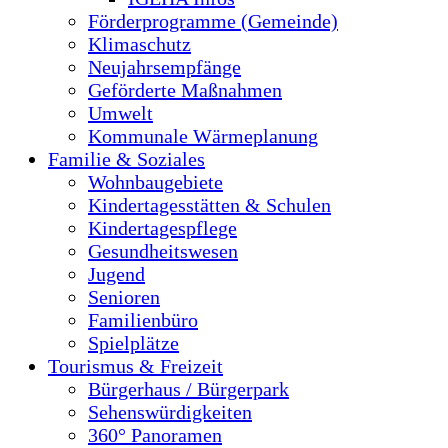
Förderprogramme (Gemeinde)
Klimaschutz
Neujahrsempfänge
Geförderte Maßnahmen
Umwelt
Kommunale Wärmeplanung
Familie & Soziales
Wohnbaugebiete
Kindertagesstätten & Schulen
Kindertagespflege
Gesundheitswesen
Jugend
Senioren
Familienbüro
Spielplätze
Tourismus & Freizeit
Bürgerhaus / Bürgerpark
Sehenswürdigkeiten
360° Panoramen