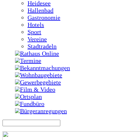
Heidesee
Hallenbad
Gastronomie
Hotels
Sport
Vereine
Stadtradeln
Rathaus Online
Termine
Bekanntmachungen
Wohnbaugebiete
Gewerbegebiete
Film & Video
Ortsplan
Fundbüro
Bürgeranregungen