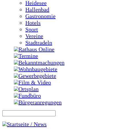
Heidesee
Hallenbad
Gastronomie
Hotels
Sport
Vereine
Stadtradeln
Rathaus Online
Termine
Bekanntmachungen
Wohnbaugebiete
Gewerbegebiete
Film & Video
Ortsplan
Fundbüro
Bürgeranregungen
Startseite / News