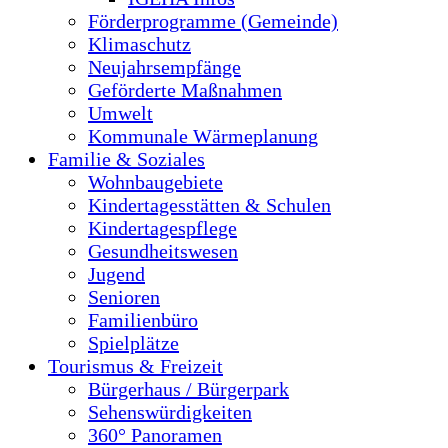
Förderprogramme (Gemeinde)
Klimaschutz
Neujahrsempfänge
Geförderte Maßnahmen
Umwelt
Kommunale Wärmeplanung
Familie & Soziales
Wohnbaugebiete
Kindertagesstätten & Schulen
Kindertagespflege
Gesundheitswesen
Jugend
Senioren
Familienbüro
Spielplätze
Tourismus & Freizeit
Bürgerhaus / Bürgerpark
Sehenswürdigkeiten
360° Panoramen