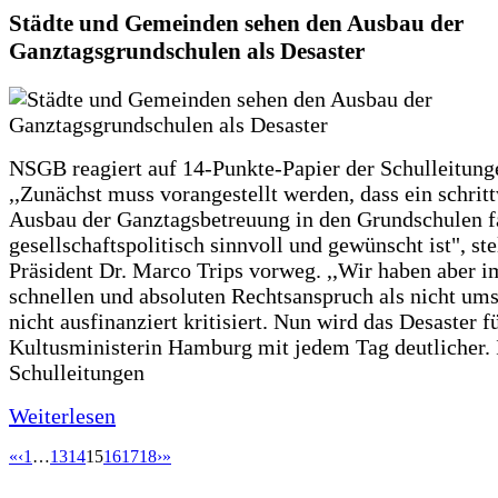
Städte und Gemeinden sehen den Ausbau der
Ganztagsgrundschulen als Desaster
NSGB reagiert auf 14-Punkte-Papier der Schulleitung
,,Zunächst muss vorangestellt werden, dass ein schrit
Ausbau der Ganztagsbetreuung in den Grundschulen f
gesellschaftspolitisch sinnvoll und gewünscht ist", st
Präsident Dr. Marco Trips vorweg. ,,Wir haben aber 
schnellen und absoluten Rechtsanspruch als nicht um
nicht ausfinanziert kritisiert. Nun wird das Desaster f
Kultusministerin Hamburg mit jedem Tag deutlicher. 
Schulleitungen
Weiterlesen
«
‹
1
…
13
14
15
16
17
18
›
»