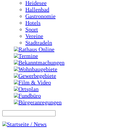
Heidesee
Hallenbad
Gastronomie
Hotels
Sport
Vereine
Stadtradeln
Rathaus Online
Termine
Bekanntmachungen
Wohnbaugebiete
Gewerbegebiete
Film & Video
Ortsplan
Fundbüro
Bürgeranregungen
Startseite / News