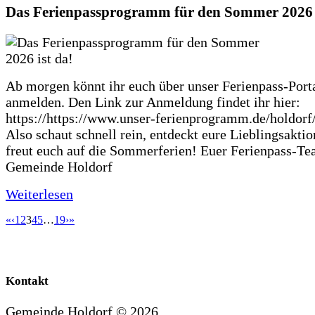
Das Ferienpassprogramm für den Sommer 2026 i
Ab morgen könnt ihr euch über unser Ferienpass-Porta
anmelden. Den Link zur Anmeldung findet ihr hier:
https://https://www.unser-ferienprogramm.de/holdorf
Also schaut schnell rein, entdeckt eure Lieblingsakti
freut euch auf die Sommerferien! Euer Ferienpass-Te
Gemeinde Holdorf
Weiterlesen
«
‹
1
2
3
4
5
…
19
›
»
Kontakt
Gemeinde Holdorf ©
2026