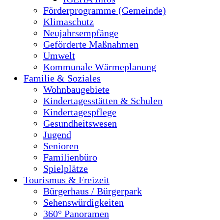
Förderprogramme (Gemeinde)
Klimaschutz
Neujahrsempfänge
Geförderte Maßnahmen
Umwelt
Kommunale Wärmeplanung
Familie & Soziales
Wohnbaugebiete
Kindertagesstätten & Schulen
Kindertagespflege
Gesundheitswesen
Jugend
Senioren
Familienbüro
Spielplätze
Tourismus & Freizeit
Bürgerhaus / Bürgerpark
Sehenswürdigkeiten
360° Panoramen