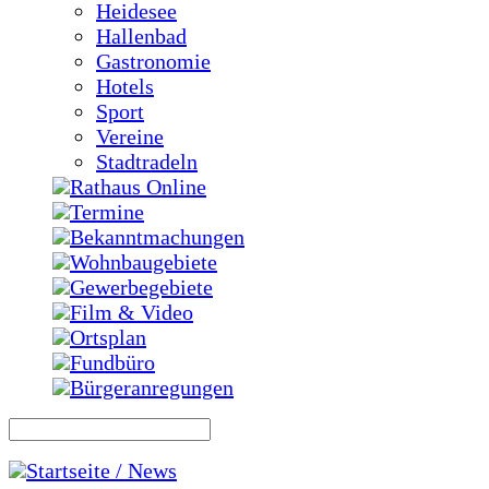
Heidesee
Hallenbad
Gastronomie
Hotels
Sport
Vereine
Stadtradeln
Rathaus Online
Termine
Bekanntmachungen
Wohnbaugebiete
Gewerbegebiete
Film & Video
Ortsplan
Fundbüro
Bürgeranregungen
Startseite / News