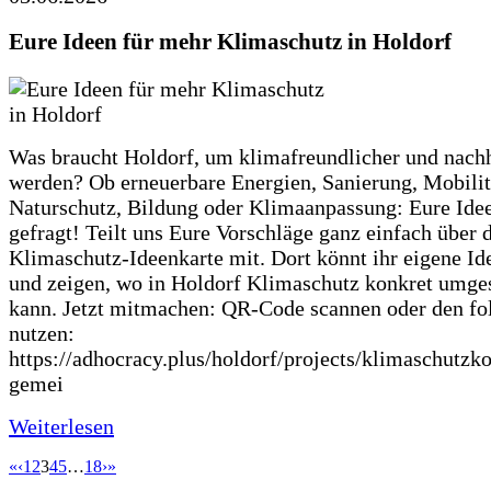
Eure Ideen für mehr Klimaschutz in Holdorf
Was braucht Holdorf, um klimafreundlicher und nachh
werden? Ob erneuerbare Energien, Sanierung, Mobilit
Naturschutz, Bildung oder Klimaanpassung: Eure Ide
gefragt! Teilt uns Eure Vorschläge ganz einfach über 
Klimaschutz-Ideenkarte mit. Dort könnt ihr eigene Id
und zeigen, wo in Holdorf Klimaschutz konkret umge
kann. Jetzt mitmachen: QR-Code scannen oder den fo
nutzen:
https://adhocracy.plus/holdorf/projects/klimaschutzk
gemei
Weiterlesen
«
‹
1
2
3
4
5
…
18
›
»