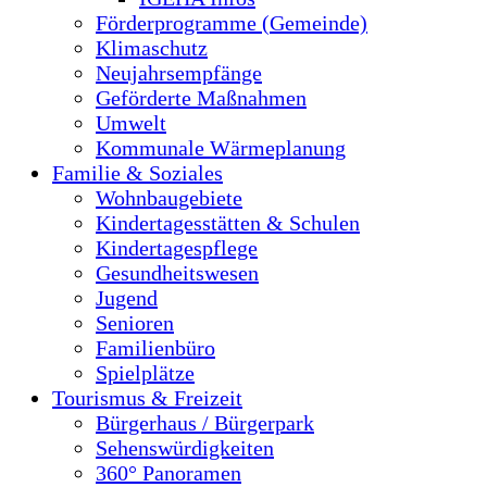
Förderprogramme (Gemeinde)
Klimaschutz
Neujahrsempfänge
Geförderte Maßnahmen
Umwelt
Kommunale Wärmeplanung
Familie & Soziales
Wohnbaugebiete
Kindertagesstätten & Schulen
Kindertagespflege
Gesundheitswesen
Jugend
Senioren
Familienbüro
Spielplätze
Tourismus & Freizeit
Bürgerhaus / Bürgerpark
Sehenswürdigkeiten
360° Panoramen