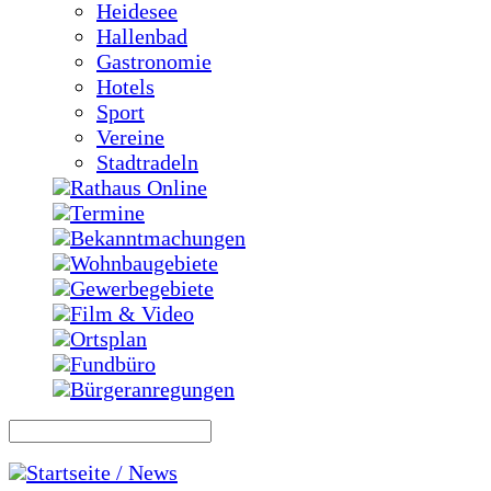
Heidesee
Hallenbad
Gastronomie
Hotels
Sport
Vereine
Stadtradeln
Rathaus Online
Termine
Bekanntmachungen
Wohnbaugebiete
Gewerbegebiete
Film & Video
Ortsplan
Fundbüro
Bürgeranregungen
Startseite / News