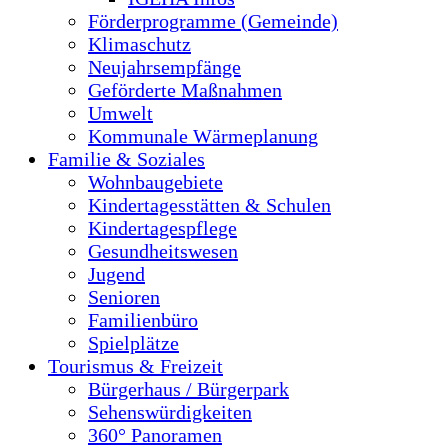
Förderprogramme (Gemeinde)
Klimaschutz
Neujahrsempfänge
Geförderte Maßnahmen
Umwelt
Kommunale Wärmeplanung
Familie & Soziales
Wohnbaugebiete
Kindertagesstätten & Schulen
Kindertagespflege
Gesundheitswesen
Jugend
Senioren
Familienbüro
Spielplätze
Tourismus & Freizeit
Bürgerhaus / Bürgerpark
Sehenswürdigkeiten
360° Panoramen