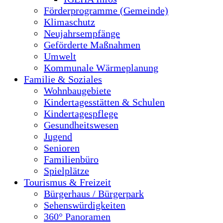
Förderprogramme (Gemeinde)
Klimaschutz
Neujahrsempfänge
Geförderte Maßnahmen
Umwelt
Kommunale Wärmeplanung
Familie & Soziales
Wohnbaugebiete
Kindertagesstätten & Schulen
Kindertagespflege
Gesundheitswesen
Jugend
Senioren
Familienbüro
Spielplätze
Tourismus & Freizeit
Bürgerhaus / Bürgerpark
Sehenswürdigkeiten
360° Panoramen