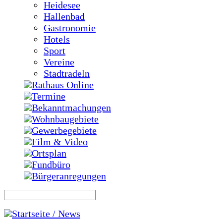
Heidesee
Hallenbad
Gastronomie
Hotels
Sport
Vereine
Stadtradeln
Rathaus Online
Termine
Bekanntmachungen
Wohnbaugebiete
Gewerbegebiete
Film & Video
Ortsplan
Fundbüro
Bürgeranregungen
Startseite / News