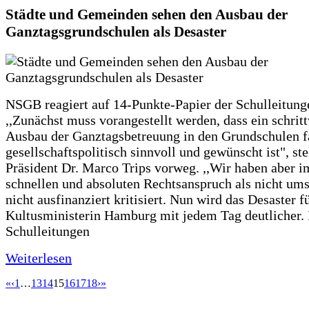
Städte und Gemeinden sehen den Ausbau der
Ganztagsgrundschulen als Desaster
NSGB reagiert auf 14-Punkte-Papier der Schulleitung
,,Zunächst muss vorangestellt werden, dass ein schrit
Ausbau der Ganztagsbetreuung in den Grundschulen f
gesellschaftspolitisch sinnvoll und gewünscht ist", st
Präsident Dr. Marco Trips vorweg. ,,Wir haben aber 
schnellen und absoluten Rechtsanspruch als nicht um
nicht ausfinanziert kritisiert. Nun wird das Desaster f
Kultusministerin Hamburg mit jedem Tag deutlicher. 
Schulleitungen
Weiterlesen
«
‹
1
…
13
14
15
16
17
18
›
»