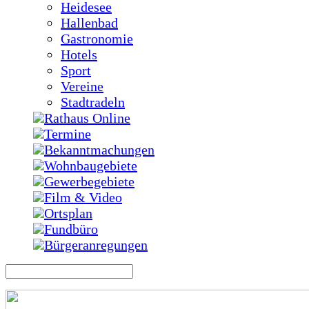
Heidesee
Hallenbad
Gastronomie
Hotels
Sport
Vereine
Stadtradeln
Rathaus Online
Termine
Bekanntmachungen
Wohnbaugebiete
Gewerbegebiete
Film & Video
Ortsplan
Fundbüro
Bürgeranregungen