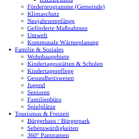
Förderprogramme (Gemeinde)
Klimaschutz
Neujahrsempfänge
Geförderte Maßnahmen
Umwelt
Kommunale Wärmeplanung
Familie & Soziales
Wohnbaugebiete
Kindertagesstätten & Schulen
Kindertagespflege
Gesundheitswesen
Jugend
Senioren
Familienbüro
Spielplätze
Tourismus & Freizeit
Bürgerhaus / Bürgerpark
Sehenswürdigkeiten
360° Panoramen