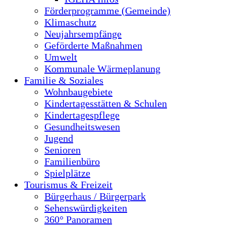
Förderprogramme (Gemeinde)
Klimaschutz
Neujahrsempfänge
Geförderte Maßnahmen
Umwelt
Kommunale Wärmeplanung
Familie & Soziales
Wohnbaugebiete
Kindertagesstätten & Schulen
Kindertagespflege
Gesundheitswesen
Jugend
Senioren
Familienbüro
Spielplätze
Tourismus & Freizeit
Bürgerhaus / Bürgerpark
Sehenswürdigkeiten
360° Panoramen