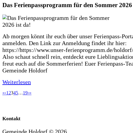
Das Ferienpassprogramm für den Sommer 2026 i
Ab morgen könnt ihr euch über unser Ferienpass-Porta
anmelden. Den Link zur Anmeldung findet ihr hier:
https://https://www.unser-ferienprogramm.de/holdorf
Also schaut schnell rein, entdeckt eure Lieblingsakti
freut euch auf die Sommerferien! Euer Ferienpass-Te
Gemeinde Holdorf
Weiterlesen
«
‹
1
2
3
4
5
…
19
›
»
Kontakt
Gemeinde Holdorf ©
2026