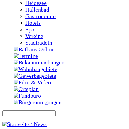
Heidesee
Hallenbad
Gastronomie
Hotels
Sport
Vereine
Stadtradeln
Rathaus Online
Termine
Bekanntmachungen
Wohnbaugebiete
Gewerbegebiete
Film & Video
Ortsplan
Fundbüro
Bürgeranregungen
Startseite / News