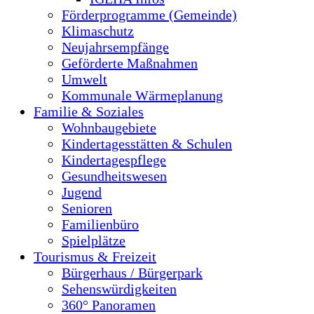
Förderprogramme (Gemeinde)
Klimaschutz
Neujahrsempfänge
Geförderte Maßnahmen
Umwelt
Kommunale Wärmeplanung
Familie & Soziales
Wohnbaugebiete
Kindertagesstätten & Schulen
Kindertagespflege
Gesundheitswesen
Jugend
Senioren
Familienbüro
Spielplätze
Tourismus & Freizeit
Bürgerhaus / Bürgerpark
Sehenswürdigkeiten
360° Panoramen