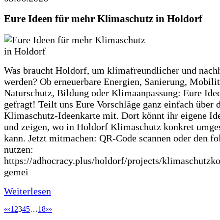
Eure Ideen für mehr Klimaschutz in Holdorf
Was braucht Holdorf, um klimafreundlicher und nachh
werden? Ob erneuerbare Energien, Sanierung, Mobilit
Naturschutz, Bildung oder Klimaanpassung: Eure Ide
gefragt! Teilt uns Eure Vorschläge ganz einfach über 
Klimaschutz-Ideenkarte mit. Dort könnt ihr eigene Id
und zeigen, wo in Holdorf Klimaschutz konkret umge
kann. Jetzt mitmachen: QR-Code scannen oder den fo
nutzen:
https://adhocracy.plus/holdorf/projects/klimaschutzk
gemei
Weiterlesen
«
‹
1
2
3
4
5
…
18
›
»