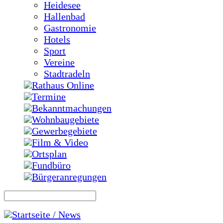
Heidesee
Hallenbad
Gastronomie
Hotels
Sport
Vereine
Stadtradeln
Rathaus Online
Termine
Bekanntmachungen
Wohnbaugebiete
Gewerbegebiete
Film & Video
Ortsplan
Fundbüro
Bürgeranregungen
Startseite / News