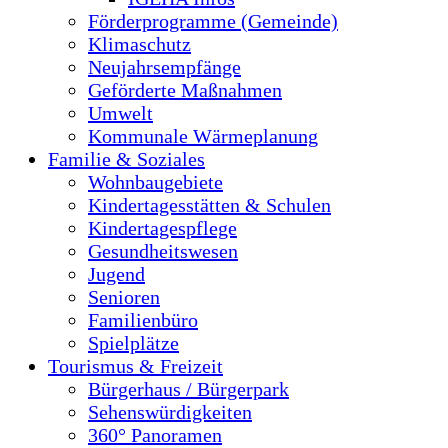
Förderprogramme (Gemeinde)
Klimaschutz
Neujahrsempfänge
Geförderte Maßnahmen
Umwelt
Kommunale Wärmeplanung
Familie & Soziales
Wohnbaugebiete
Kindertagesstätten & Schulen
Kindertagespflege
Gesundheitswesen
Jugend
Senioren
Familienbüro
Spielplätze
Tourismus & Freizeit
Bürgerhaus / Bürgerpark
Sehenswürdigkeiten
360° Panoramen