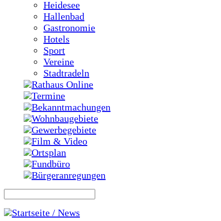
Heidesee
Hallenbad
Gastronomie
Hotels
Sport
Vereine
Stadtradeln
Rathaus Online
Termine
Bekanntmachungen
Wohnbaugebiete
Gewerbegebiete
Film & Video
Ortsplan
Fundbüro
Bürgeranregungen
Startseite / News