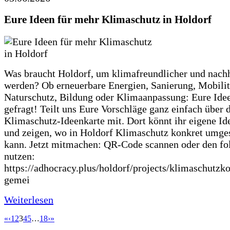
Eure Ideen für mehr Klimaschutz in Holdorf
Was braucht Holdorf, um klimafreundlicher und nachh
werden? Ob erneuerbare Energien, Sanierung, Mobilit
Naturschutz, Bildung oder Klimaanpassung: Eure Ide
gefragt! Teilt uns Eure Vorschläge ganz einfach über 
Klimaschutz-Ideenkarte mit. Dort könnt ihr eigene Id
und zeigen, wo in Holdorf Klimaschutz konkret umge
kann. Jetzt mitmachen: QR-Code scannen oder den fo
nutzen:
https://adhocracy.plus/holdorf/projects/klimaschutzk
gemei
Weiterlesen
«
‹
1
2
3
4
5
…
18
›
»