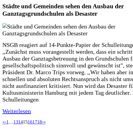
Städte und Gemeinden sehen den Ausbau der
Ganztagsgrundschulen als Desaster
NSGB reagiert auf 14-Punkte-Papier der Schulleitung
,,Zunächst muss vorangestellt werden, dass ein schrit
Ausbau der Ganztagsbetreuung in den Grundschulen f
gesellschaftspolitisch sinnvoll und gewünscht ist", st
Präsident Dr. Marco Trips vorweg. ,,Wir haben aber 
schnellen und absoluten Rechtsanspruch als nicht um
nicht ausfinanziert kritisiert. Nun wird das Desaster f
Kultusministerin Hamburg mit jedem Tag deutlicher. 
Schulleitungen
Weiterlesen
«
‹
1
…
13
14
15
16
17
18
›
»