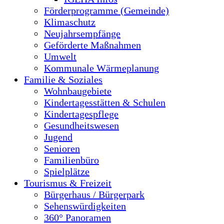
Förderprogramme (Gemeinde)
Klimaschutz
Neujahrsempfänge
Geförderte Maßnahmen
Umwelt
Kommunale Wärmeplanung
Familie & Soziales
Wohnbaugebiete
Kindertagesstätten & Schulen
Kindertagespflege
Gesundheitswesen
Jugend
Senioren
Familienbüro
Spielplätze
Tourismus & Freizeit
Bürgerhaus / Bürgerpark
Sehenswürdigkeiten
360° Panoramen