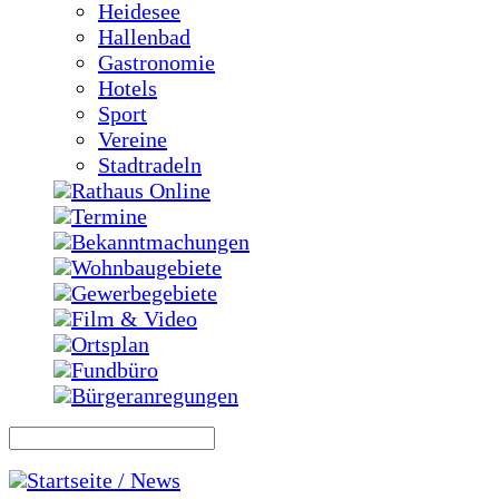
Heidesee
Hallenbad
Gastronomie
Hotels
Sport
Vereine
Stadtradeln
Rathaus Online
Termine
Bekanntmachungen
Wohnbaugebiete
Gewerbegebiete
Film & Video
Ortsplan
Fundbüro
Bürgeranregungen
Startseite / News