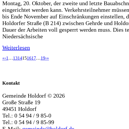
Montag, 20. Oktober, der zweite und letzte Bauabschn
eingerichtet werden kann. Verkehrsteilnehmer müssen
bis Ende November auf Einschränkungen einstellen, d
Holdorfer Straße (B 214) zwischen Gehrde und Holdor
Dauer der Arbeiten voll gesperrt werden muss. Dies te
Niedersächsische
Weiterlesen
«
‹
1
…
13
14
15
16
17
…
19
›
»
Kontakt
Gemeinde Holdorf ©
2026
Große Straße 19
49451 Holdorf
Tel.: 0 54 94 / 9 85-0
Tel.: 0 54 94 / 9 85-99
E-Mail:
gemeinde@holdorf.de