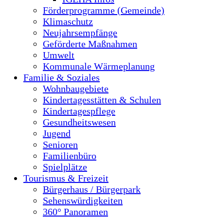
Förderprogramme (Gemeinde)
Klimaschutz
Neujahrsempfänge
Geförderte Maßnahmen
Umwelt
Kommunale Wärmeplanung
Familie & Soziales
Wohnbaugebiete
Kindertagesstätten & Schulen
Kindertagespflege
Gesundheitswesen
Jugend
Senioren
Familienbüro
Spielplätze
Tourismus & Freizeit
Bürgerhaus / Bürgerpark
Sehenswürdigkeiten
360° Panoramen