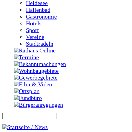
Heidesee
Hallenbad
Gastronomie
Hotels
Sport
Vereine
Stadtradeln
Rathaus Online
Termine
Bekanntmachungen
Wohnbaugebiete
Gewerbegebiete
Film & Video
Ortsplan
Fundbüro
Bürgeranregungen
Startseite / News