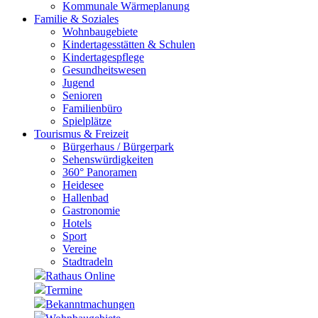
Kommunale Wärmeplanung
Familie & Soziales
Wohnbaugebiete
Kindertagesstätten & Schulen
Kindertagespflege
Gesundheitswesen
Jugend
Senioren
Familienbüro
Spielplätze
Tourismus & Freizeit
Bürgerhaus / Bürgerpark
Sehenswürdigkeiten
360° Panoramen
Heidesee
Hallenbad
Gastronomie
Hotels
Sport
Vereine
Stadtradeln
Rathaus Online
Termine
Bekanntmachungen