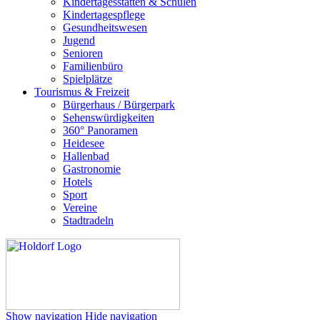
Kindertagesstätten & Schulen
Kindertagespflege
Gesundheitswesen
Jugend
Senioren
Familienbüro
Spielplätze
Tourismus & Freizeit
Bürgerhaus / Bürgerpark
Sehenswürdigkeiten
360° Panoramen
Heidesee
Hallenbad
Gastronomie
Hotels
Sport
Vereine
Stadtradeln
Show navigation
Hide navigation