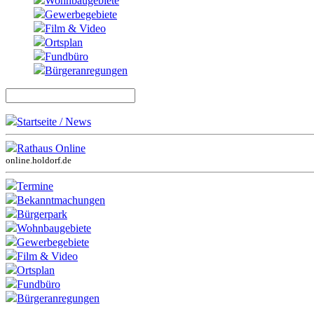
Wohnbaugebiete
Gewerbegebiete
Film & Video
Ortsplan
Fundbüro
Bürgeranregungen
Startseite / News
Rathaus Online
online.holdorf.de
Termine
Bekanntmachungen
Bürgerpark
Wohnbaugebiete
Gewerbegebiete
Film & Video
Ortsplan
Fundbüro
Bürgeranregungen