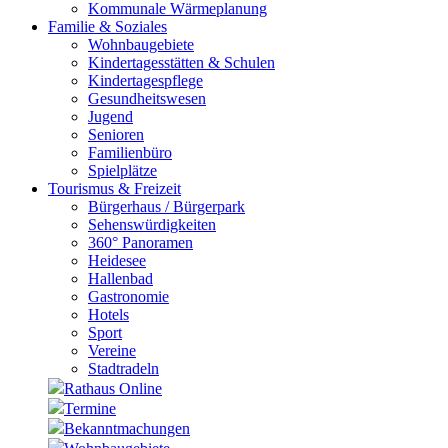
Kommunale Wärmeplanung
Familie & Soziales
Wohnbaugebiete
Kindertagesstätten & Schulen
Kindertagespflege
Gesundheitswesen
Jugend
Senioren
Familienbüro
Spielplätze
Tourismus & Freizeit
Bürgerhaus / Bürgerpark
Sehenswürdigkeiten
360° Panoramen
Heidesee
Hallenbad
Gastronomie
Hotels
Sport
Vereine
Stadtradeln
Rathaus Online
Termine
Bekanntmachungen