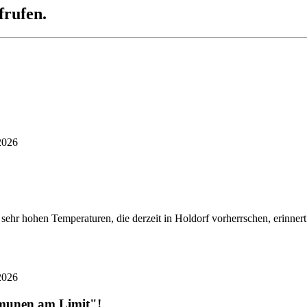
frufen.
2026
ehr hohen Temperaturen, die derzeit in Holdorf vorherrschen, erinner
2026
mmunen am Limit"!