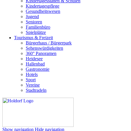
Kindertagesstätten & Schulen
Kindertagespflege
Gesundheitswesen
Jugend
Senioren
Familienbüro
Spielplätze
Tourismus & Freizeit
Bürgerhaus / Bürgerpark
Sehenswürdigkeiten
360° Panoramen
Heidesee
Hallenbad
Gastronomie
Hotels
Sport
Vereine
Stadtradeln
Show navigation
Hide navigation