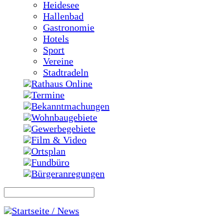
Heidesee
Hallenbad
Gastronomie
Hotels
Sport
Vereine
Stadtradeln
Rathaus Online
Termine
Bekanntmachungen
Wohnbaugebiete
Gewerbegebiete
Film & Video
Ortsplan
Fundbüro
Bürgeranregungen
Startseite / News