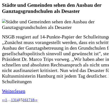
Städte und Gemeinden sehen den Ausbau der
Ganztagsgrundschulen als Desaster
NSGB reagiert auf 14-Punkte-Papier der Schulleitung
,,Zunächst muss vorangestellt werden, dass ein schrit
Ausbau der Ganztagsbetreuung in den Grundschulen f
gesellschaftspolitisch sinnvoll und gewünscht ist", st
Präsident Dr. Marco Trips vorweg. ,,Wir haben aber 
schnellen und absoluten Rechtsanspruch als nicht um
nicht ausfinanziert kritisiert. Nun wird das Desaster f
Kultusministerin Hamburg mit jedem Tag deutlicher. 
Schulleitungen
Weiterlesen
«
‹
1
…
13
14
15
16
17
18
›
»