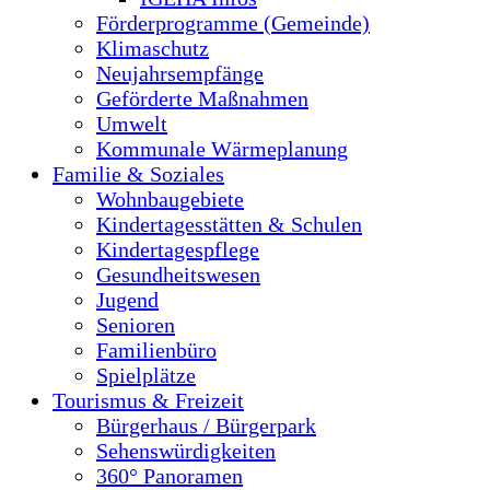
Förderprogramme (Gemeinde)
Klimaschutz
Neujahrsempfänge
Geförderte Maßnahmen
Umwelt
Kommunale Wärmeplanung
Familie & Soziales
Wohnbaugebiete
Kindertagesstätten & Schulen
Kindertagespflege
Gesundheitswesen
Jugend
Senioren
Familienbüro
Spielplätze
Tourismus & Freizeit
Bürgerhaus / Bürgerpark
Sehenswürdigkeiten
360° Panoramen