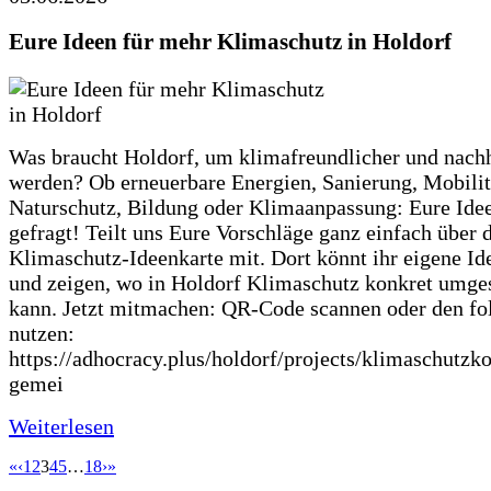
Eure Ideen für mehr Klimaschutz in Holdorf
Was braucht Holdorf, um klimafreundlicher und nachh
werden? Ob erneuerbare Energien, Sanierung, Mobilit
Naturschutz, Bildung oder Klimaanpassung: Eure Ide
gefragt! Teilt uns Eure Vorschläge ganz einfach über 
Klimaschutz-Ideenkarte mit. Dort könnt ihr eigene Id
und zeigen, wo in Holdorf Klimaschutz konkret umge
kann. Jetzt mitmachen: QR-Code scannen oder den fo
nutzen:
https://adhocracy.plus/holdorf/projects/klimaschutzk
gemei
Weiterlesen
«
‹
1
2
3
4
5
…
18
›
»