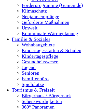
Förderprogramme (Gemeinde)
Klimaschutz
Neujahrsempfänge
Geförderte Maßnahmen
Umwelt
Kommunale Wärmeplanung
Familie & Soziales
Wohnbaugebiete
Kindertagesstätten & Schulen
Kindertagespflege
Gesundheitswesen
Jugend
Senioren
Familienbüro
Spielplätze
Tourismus & Freizeit
Bürgerhaus / Bürgerpark
Sehenswürdigkeiten
360° Panoramen