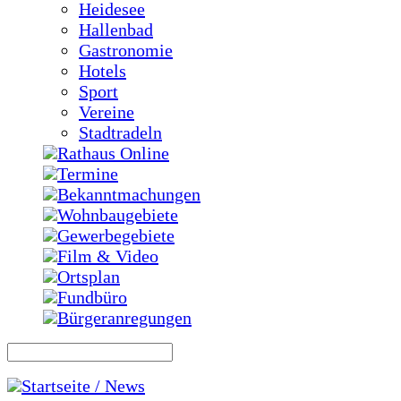
Heidesee
Hallenbad
Gastronomie
Hotels
Sport
Vereine
Stadtradeln
Rathaus Online
Termine
Bekanntmachungen
Wohnbaugebiete
Gewerbegebiete
Film & Video
Ortsplan
Fundbüro
Bürgeranregungen
Startseite / News