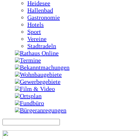
Heidesee
Hallenbad
Gastronomie
Hotels
Sport
Vereine
Stadtradeln
Rathaus Online
Termine
Bekanntmachungen
Wohnbaugebiete
Gewerbegebiete
Film & Video
Ortsplan
Fundbüro
Bürgeranregungen