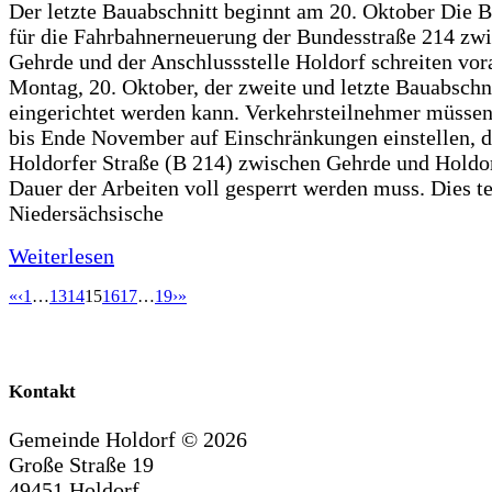
Der letzte Bauabschnitt beginnt am 20. Oktober Die 
für die Fahrbahnerneuerung der Bundesstraße 214 zw
Gehrde und der Anschlussstelle Holdorf schreiten vor
Montag, 20. Oktober, der zweite und letzte Bauabschn
eingerichtet werden kann. Verkehrsteilnehmer müssen
bis Ende November auf Einschränkungen einstellen, d
Holdorfer Straße (B 214) zwischen Gehrde und Holdor
Dauer der Arbeiten voll gesperrt werden muss. Dies te
Niedersächsische
Weiterlesen
«
‹
1
…
13
14
15
16
17
…
19
›
»
Kontakt
Gemeinde Holdorf ©
2026
Große Straße 19
49451 Holdorf