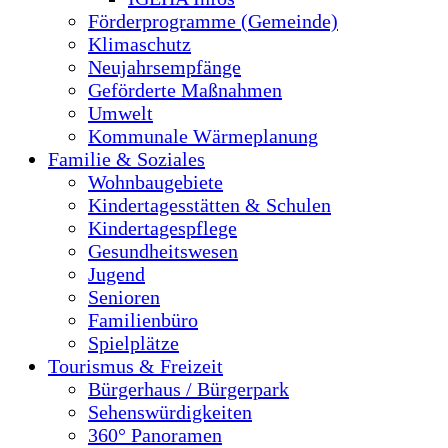
Förderprogramme (Gemeinde)
Klimaschutz
Neujahrsempfänge
Geförderte Maßnahmen
Umwelt
Kommunale Wärmeplanung
Familie & Soziales
Wohnbaugebiete
Kindertagesstätten & Schulen
Kindertagespflege
Gesundheitswesen
Jugend
Senioren
Familienbüro
Spielplätze
Tourismus & Freizeit
Bürgerhaus / Bürgerpark
Sehenswürdigkeiten
360° Panoramen