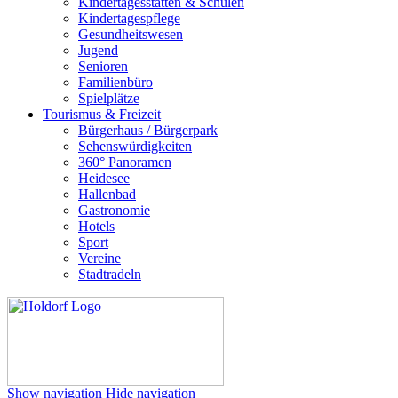
Kindertagesstätten & Schulen
Kindertagespflege
Gesundheitswesen
Jugend
Senioren
Familienbüro
Spielplätze
Tourismus & Freizeit
Bürgerhaus / Bürgerpark
Sehenswürdigkeiten
360° Panoramen
Heidesee
Hallenbad
Gastronomie
Hotels
Sport
Vereine
Stadtradeln
Show navigation
Hide navigation