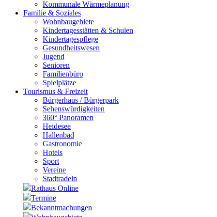
Kommunale Wärmeplanung
Familie & Soziales
Wohnbaugebiete
Kindertagesstätten & Schulen
Kindertagespflege
Gesundheitswesen
Jugend
Senioren
Familienbüro
Spielplätze
Tourismus & Freizeit
Bürgerhaus / Bürgerpark
Sehenswürdigkeiten
360° Panoramen
Heidesee
Hallenbad
Gastronomie
Hotels
Sport
Vereine
Stadtradeln
Rathaus Online
Termine
Bekanntmachungen