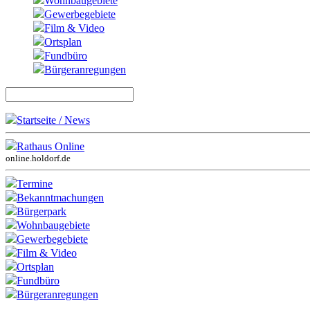
Wohnbaugebiete
Gewerbegebiete
Film & Video
Ortsplan
Fundbüro
Bürgeranregungen
Startseite / News
Rathaus Online
online.holdorf.de
Termine
Bekanntmachungen
Bürgerpark
Wohnbaugebiete
Gewerbegebiete
Film & Video
Ortsplan
Fundbüro
Bürgeranregungen