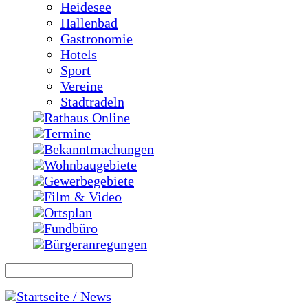
Heidesee
Hallenbad
Gastronomie
Hotels
Sport
Vereine
Stadtradeln
Rathaus Online
Termine
Bekanntmachungen
Wohnbaugebiete
Gewerbegebiete
Film & Video
Ortsplan
Fundbüro
Bürgeranregungen
Startseite / News