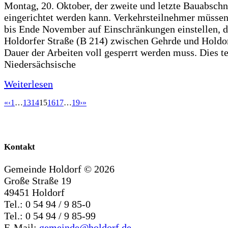
Montag, 20. Oktober, der zweite und letzte Bauabschn
eingerichtet werden kann. Verkehrsteilnehmer müssen
bis Ende November auf Einschränkungen einstellen, d
Holdorfer Straße (B 214) zwischen Gehrde und Holdor
Dauer der Arbeiten voll gesperrt werden muss. Dies te
Niedersächsische
Weiterlesen
«
‹
1
…
13
14
15
16
17
…
19
›
»
Kontakt
Gemeinde Holdorf ©
2026
Große Straße 19
49451 Holdorf
Tel.: 0 54 94 / 9 85-0
Tel.: 0 54 94 / 9 85-99
E-Mail:
gemeinde@holdorf.de