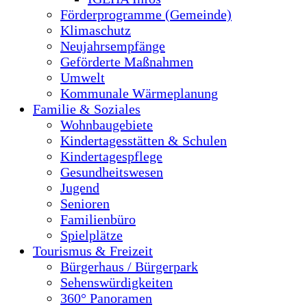
Förderprogramme (Gemeinde)
Klimaschutz
Neujahrsempfänge
Geförderte Maßnahmen
Umwelt
Kommunale Wärmeplanung
Familie & Soziales
Wohnbaugebiete
Kindertagesstätten & Schulen
Kindertagespflege
Gesundheitswesen
Jugend
Senioren
Familienbüro
Spielplätze
Tourismus & Freizeit
Bürgerhaus / Bürgerpark
Sehenswürdigkeiten
360° Panoramen