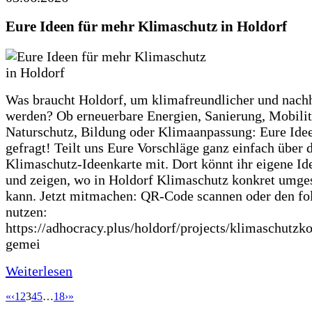
Eure Ideen für mehr Klimaschutz in Holdorf
Was braucht Holdorf, um klimafreundlicher und nachh
werden? Ob erneuerbare Energien, Sanierung, Mobilit
Naturschutz, Bildung oder Klimaanpassung: Eure Ide
gefragt! Teilt uns Eure Vorschläge ganz einfach über 
Klimaschutz-Ideenkarte mit. Dort könnt ihr eigene Id
und zeigen, wo in Holdorf Klimaschutz konkret umge
kann. Jetzt mitmachen: QR-Code scannen oder den fo
nutzen:
https://adhocracy.plus/holdorf/projects/klimaschutzk
gemei
Weiterlesen
«
‹
1
2
3
4
5
…
18
›
»