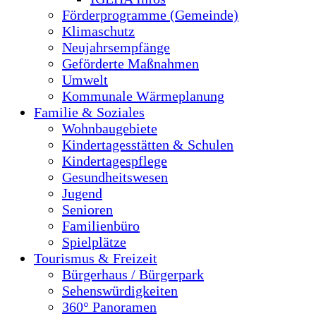
Förderprogramme (Gemeinde)
Klimaschutz
Neujahrsempfänge
Geförderte Maßnahmen
Umwelt
Kommunale Wärmeplanung
Familie & Soziales
Wohnbaugebiete
Kindertagesstätten & Schulen
Kindertagespflege
Gesundheitswesen
Jugend
Senioren
Familienbüro
Spielplätze
Tourismus & Freizeit
Bürgerhaus / Bürgerpark
Sehenswürdigkeiten
360° Panoramen