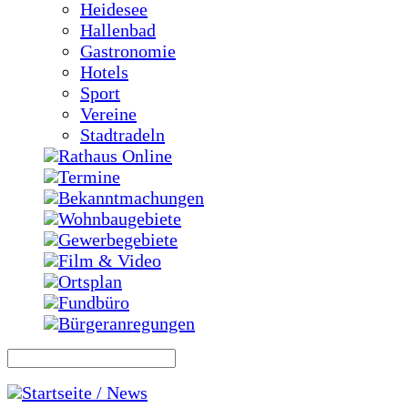
Heidesee
Hallenbad
Gastronomie
Hotels
Sport
Vereine
Stadtradeln
Rathaus Online
Termine
Bekanntmachungen
Wohnbaugebiete
Gewerbegebiete
Film & Video
Ortsplan
Fundbüro
Bürgeranregungen
Startseite / News