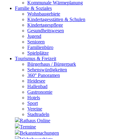
Kommunale Wärmeplanung
Familie & Soziales
Wohnbaugebiete
Kindertagesstätten & Schulen
Kindertagespflege
Gesundheitswesen
Jugend
Senioren
Familienbüro
Spielplätze
Tourismus & Freizeit
Bürgerhaus / Bürgerpark
Sehenswürdigkeiten
360° Panoramen
Heidesee
Hallenbad
Gastronomie
Hotels
Sport
Vereine
Stadtradeln
Rathaus Online
Termine
Bekanntmachungen