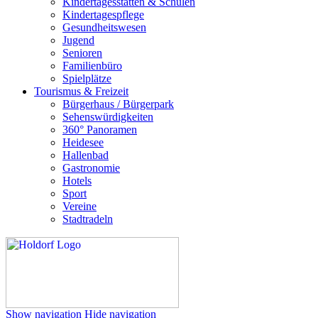
Kindertagesstätten & Schulen
Kindertagespflege
Gesundheitswesen
Jugend
Senioren
Familienbüro
Spielplätze
Tourismus & Freizeit
Bürgerhaus / Bürgerpark
Sehenswürdigkeiten
360° Panoramen
Heidesee
Hallenbad
Gastronomie
Hotels
Sport
Vereine
Stadtradeln
Show navigation
Hide navigation