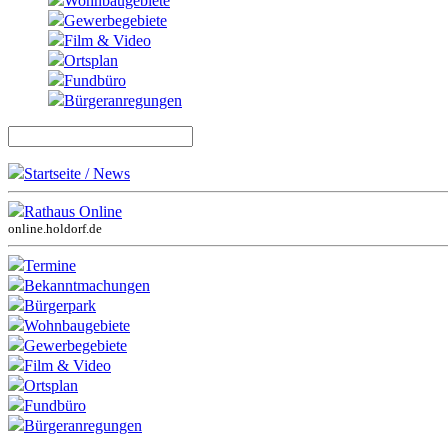
Wohnbaugebiete
Gewerbegebiete
Film & Video
Ortsplan
Fundbüro
Bürgeranregungen
Startseite / News
Rathaus Online
online.holdorf.de
Termine
Bekanntmachungen
Bürgerpark
Wohnbaugebiete
Gewerbegebiete
Film & Video
Ortsplan
Fundbüro
Bürgeranregungen