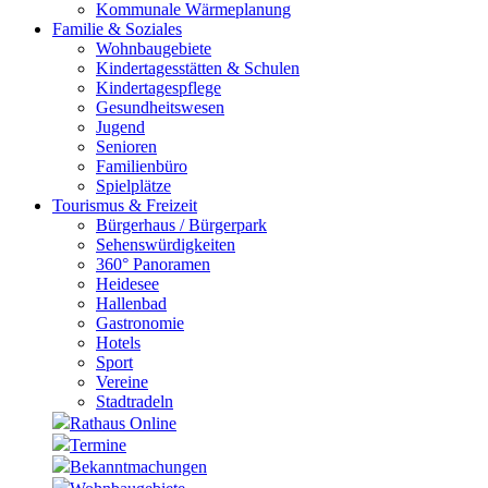
Kommunale Wärmeplanung
Familie & Soziales
Wohnbaugebiete
Kindertagesstätten & Schulen
Kindertagespflege
Gesundheitswesen
Jugend
Senioren
Familienbüro
Spielplätze
Tourismus & Freizeit
Bürgerhaus / Bürgerpark
Sehenswürdigkeiten
360° Panoramen
Heidesee
Hallenbad
Gastronomie
Hotels
Sport
Vereine
Stadtradeln
Rathaus Online
Termine
Bekanntmachungen