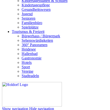
Kindertagesstätten & Schulen
Kindertagespflege
Gesundheitswesen
Jugend
Senioren
Familienbüro
Spielplätze
Tourismus & Freizeit
Bürgerhaus / Bürgerpark
Sehenswürdigkeiten
360° Panoramen
Heidesee
Hallenbad
Gastronomie
Hotels
Sport
Vereine
Stadtradeln
Show navigation
Hide navigation