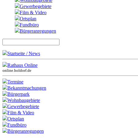
Wohnbaugebiete
Gewerbegebiete
Film & Video
Ortsplan
Fundbüro
Bürgeranregungen
Startseite / News
Rathaus Online
online.holdorf.de
Termine
Bekanntmachungen
Bürgerpark
Wohnbaugebiete
Gewerbegebiete
Film & Video
Ortsplan
Fundbüro
Bürgeranregungen